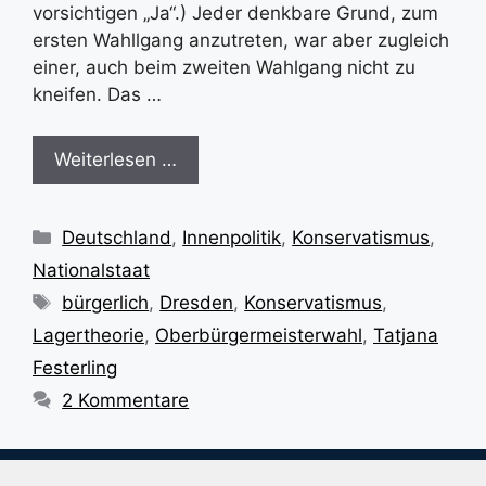
vorsichtigen „Ja“.) Jeder denkbare Grund, zum
ersten Wahllgang anzutreten, war aber zugleich
einer, auch beim zweiten Wahlgang nicht zu
kneifen. Das …
Weiterlesen …
Kategorien
Deutschland
,
Innenpolitik
,
Konservatismus
,
Nationalstaat
Schlagwörter
bürgerlich
,
Dresden
,
Konservatismus
,
Lagertheorie
,
Oberbürgermeisterwahl
,
Tatjana
Festerling
2 Kommentare