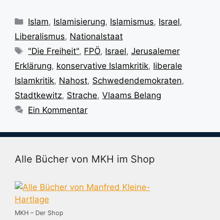
Kategorien
Islam
,
Islamisierung
,
Islamismus
,
Israel
,
Liberalismus
,
Nationalstaat
Schlagwörter
"Die Freiheit"
,
FPÖ
,
Israel
,
Jerusalemer
Erklärung
,
konservative Islamkritik
,
liberale
Islamkritik
,
Nahost
,
Schwedendemokraten
,
Stadtkewitz
,
Strache
,
Vlaams Belang
Ein Kommentar
Alle Bücher von MKH im Shop
MKH – Der Shop