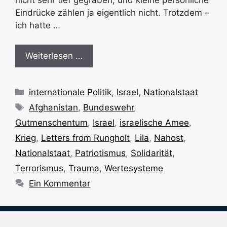
Eindrücke zählen ja eigentlich nicht. Trotzdem –
ich hatte …
Weiterlesen …
Kategorien
internationale Politik
,
Israel
,
Nationalstaat
Schlagwörter
Afghanistan
,
Bundeswehr
,
Gutmenschentum
,
Israel
,
israelische Amee
,
Krieg
,
Letters from Rungholt
,
Lila
,
Nahost
,
Nationalstaat
,
Patriotismus
,
Solidarität
,
Terrorismus
,
Trauma
,
Wertesysteme
Ein Kommentar