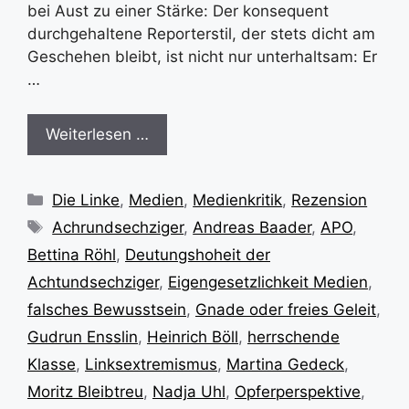
bei Aust zu einer Stärke: Der konsequent
durchgehaltene Reporterstil, der stets dicht am
Geschehen bleibt, ist nicht nur unterhaltsam: Er
…
Weiterlesen …
Kategorien
Die Linke
,
Medien
,
Medienkritik
,
Rezension
Schlagwörter
Achrundsechziger
,
Andreas Baader
,
APO
,
Bettina Röhl
,
Deutungshoheit der
Achtundsechziger
,
Eigengesetzlichkeit Medien
,
falsches Bewusstsein
,
Gnade oder freies Geleit
,
Gudrun Ensslin
,
Heinrich Böll
,
herrschende
Klasse
,
Linksextremismus
,
Martina Gedeck
,
Moritz Bleibtreu
,
Nadja Uhl
,
Opferperspektive
,