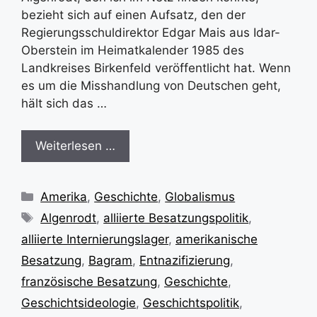
bezieht sich auf einen Aufsatz, den der
Regierungsschuldirektor Edgar Mais aus Idar-
Oberstein im Heimatkalender 1985 des
Landkreises Birkenfeld veröffentlicht hat. Wenn
es um die Misshandlung von Deutschen geht,
hält sich das …
Weiterlesen …
Kategorien
Amerika
,
Geschichte
,
Globalismus
Schlagwörter
Algenrodt
,
alliierte Besatzungspolitik
,
alliierte Internierungslager
,
amerikanische
Besatzung
,
Bagram
,
Entnazifizierung
,
französische Besatzung
,
Geschichte
,
Geschichtsideologie
,
Geschichtspolitik
,