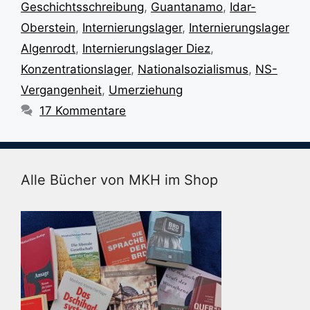
Geschichtsschreibung
,
Guantanamo
,
Idar-
Oberstein
,
Internierungslager
,
Internierungslager
Algenrodt
,
Internierungslager Diez
,
Konzentrationslager
,
Nationalsozialismus
,
NS-
Vergangenheit
,
Umerziehung
17 Kommentare
Alle Bücher von MKH im Shop