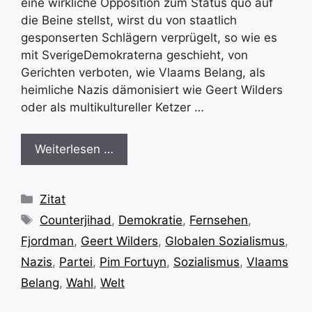
eine wirkliche Opposition zum Status quo auf
die Beine stellst, wirst du von staatlich
gesponserten Schlägern verprügelt, so wie es
mit SverigeDemokraterna geschieht, von
Gerichten verboten, wie Vlaams Belang, als
heimliche Nazis dämonisiert wie Geert Wilders
oder als multikultureller Ketzer …
Weiterlesen …
Kategorien
Zitat
Schlagwörter
Counterjihad
,
Demokratie
,
Fernsehen
,
Fjordman
,
Geert Wilders
,
Globalen Sozialismus
,
Nazis
,
Partei
,
Pim Fortuyn
,
Sozialismus
,
Vlaams
Belang
,
Wahl
,
Welt