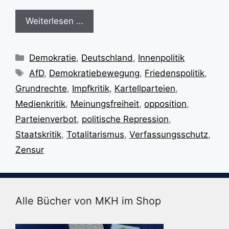
Weiterlesen …
Kategorien
Demokratie
,
Deutschland
,
Innenpolitik
Schlagwörter
AfD
,
Demokratiebewegung
,
Friedenspolitik
,
Grundrechte
,
Impfkritik
,
Kartellparteien
,
Medienkritik
,
Meinungsfreiheit
,
opposition
,
Parteienverbot
,
politische Repression
,
Staatskritik
,
Totalitarismus
,
Verfassungsschutz
,
Zensur
Alle Bücher von MKH im Shop