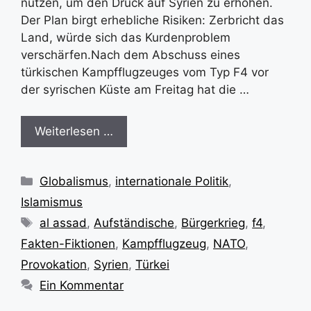
nutzen, um den Druck auf Syrien zu erhöhen.
Der Plan birgt erhebliche Risiken: Zerbricht das
Land, würde sich das Kurdenproblem
verschärfen.Nach dem Abschuss eines
türkischen Kampfflugzeuges vom Typ F4 vor
der syrischen Küste am Freitag hat die …
Weiterlesen …
Kategorien
Globalismus
,
internationale Politik
,
Islamismus
Schlagwörter
al assad
,
Aufständische
,
Bürgerkrieg
,
f4
,
Fakten-Fiktionen
,
Kampfflugzeug
,
NATO
,
Provokation
,
Syrien
,
Türkei
Ein Kommentar