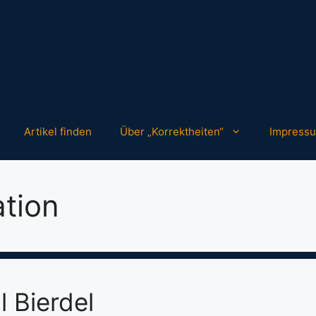
Artikel finden
Über „Korrektheiten“
Impress
tion
l Bierdel