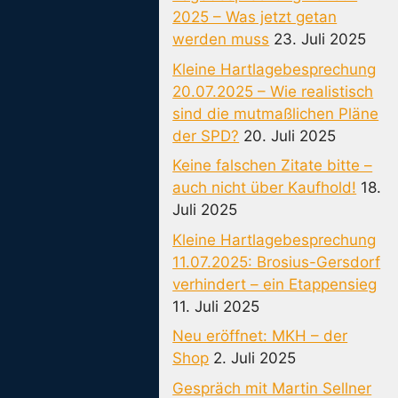
2025 – Was jetzt getan
werden muss
23. Juli 2025
Kleine Hartlagebesprechung
20.07.2025 – Wie realistisch
sind die mutmaßlichen Pläne
der SPD?
20. Juli 2025
Keine falschen Zitate bitte –
auch nicht über Kaufhold!
18.
Juli 2025
Kleine Hartlagebesprechung
11.07.2025: Brosius-Gersdorf
verhindert – ein Etappensieg
11. Juli 2025
Neu eröffnet: MKH – der
Shop
2. Juli 2025
Gespräch mit Martin Sellner