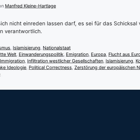
on
Manfred Kleine-Hartlage
ch nicht einreden lassen darf, es sei für das Schicksal
n verantwortlich.
ismus
,
Islamisierung
,
Nationalstaat
itte Welt
,
Einwanderungspolitik
,
Emigration
,
Europa
,
Flucht aus Eur
Immigration
,
Infiltration westlicher Gesellschaften
,
Islamisierung
,
Ko
inke Ideologie
,
Political Correctness
,
Zerstörung der europäischen N
e