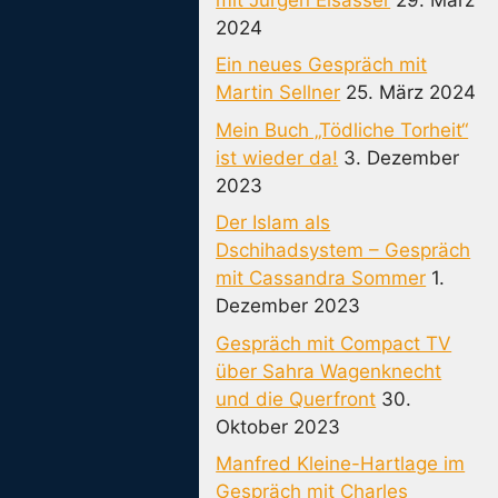
2024
Ein neues Gespräch mit
Martin Sellner
25. März 2024
Mein Buch „Tödliche Torheit“
ist wieder da!
3. Dezember
2023
Der Islam als
Dschihadsystem – Gespräch
mit Cassandra Sommer
1.
Dezember 2023
Gespräch mit Compact TV
über Sahra Wagenknecht
und die Querfront
30.
Oktober 2023
Manfred Kleine-Hartlage im
Gespräch mit Charles