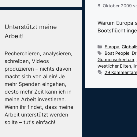
8. Oktober 2009
v
Warum Europa si
Unterstützt meine
Bootsflüchtlinge
Arbeit!
Kategorien
Europa
,
Global
Schlagwörter
Recherchieren, analysieren,
Boat People
,
Dr
Gutmenschentum
,
schreiben, Videos
westlicher Eliten
,
l
produzieren – nichts davon
29 Kommentar
macht sich von allein! Je
mehr Spenden eingehen,
desto mehr Zeit kann ich in
meine Arbeit investieren.
Wenn ihr findet, dass meine
Arbeit unterstützt werden
sollte – tut's einfach!