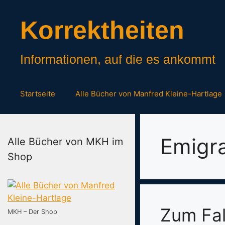
Zum
Inhalt
Korrektheiten
springen
Informationen, auf die es ankommt
Startseite
Alle Bücher von Manfred Kleine-Hartlage
Emigra
Alle Bücher von MKH im
Shop
Zum Fal
MKH – Der Shop