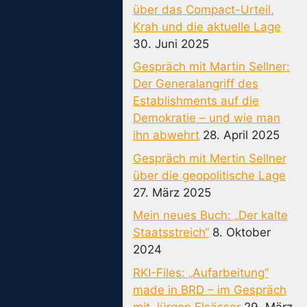
über das Compact-Urteil,
Krah und die aktuelle Lage
30. Juni 2025
Gespräch mit Martin Sellner:
Der Generalangriff des
Establishments auf die
Demokratie – und wie man
ihn abwehrt
28. April 2025
Gespräch mit Mertin Sellner
über die geopolitische Lage
27. März 2025
Mein neues Buch: „Der kalte
Staatsstreich“
8. Oktober
2024
RKI-Files: „Aufarbeitung“
made in BRD – im Gespräch
mit Jürgen Elsässer
29. März