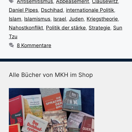
Antisemitismus
,
Appeasement
,
Clausewitz
,
Daniel Pipes
,
Dschihad
,
internationale Politik
,
Islam
,
Islamismus
,
Israel
,
Juden
,
Kriegstheorie
,
Nahostkonflikt
,
Politik der stärke
,
Strategie
,
Sun
Tzu
8 Kommentare
Alle Bücher von MKH im Shop