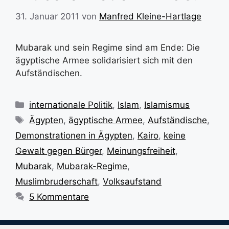
31. Januar 2011
von
Manfred Kleine-Hartlage
Mubarak und sein Regime sind am Ende: Die
ägyptische Armee solidarisiert sich mit den
Aufständischen.
Kategorien
internationale Politik
,
Islam
,
Islamismus
Schlagwörter
Ägypten
,
ägyptische Armee
,
Aufständische
,
Demonstrationen in Ägypten
,
Kairo
,
keine
Gewalt gegen Bürger
,
Meinungsfreiheit
,
Mubarak
,
Mubarak-Regime
,
Muslimbruderschaft
,
Volksaufstand
5 Kommentare