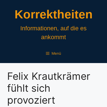
Zum
Inhalt
Korrektheiten
springen
Informationen, auf die es
ankommt
Menü
Felix Krautkrämer
fühlt sich
provoziert