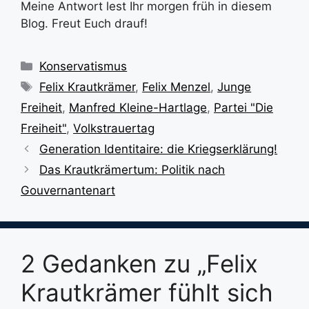
Meine Antwort lest Ihr morgen früh in diesem
Blog. Freut Euch drauf!
Kategorien
Konservatismus
Schlagwörter
Felix Krautkrämer
,
Felix Menzel
,
Junge
Freiheit
,
Manfred Kleine-Hartlage
,
Partei "Die
Freiheit"
,
Volkstrauertag
Generation Identitaire: die Kriegserklärung!
Das Krautkrämertum: Politik nach
Gouvernantenart
2 Gedanken zu „Felix
Krautkrämer fühlt sich