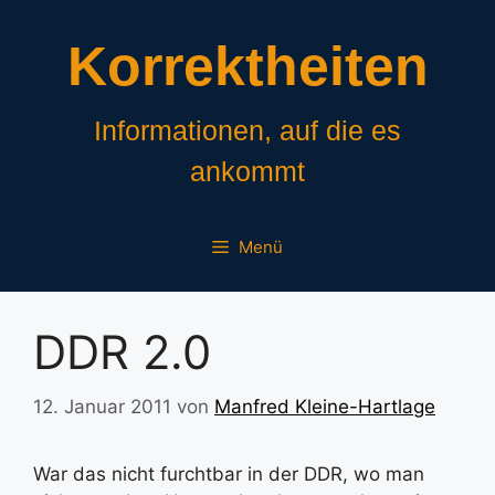
Zum
Inhalt
Korrektheiten
springen
Informationen, auf die es
ankommt
Menü
DDR 2.0
12. Januar 2011
von
Manfred Kleine-Hartlage
War das nicht furchtbar in der DDR, wo man