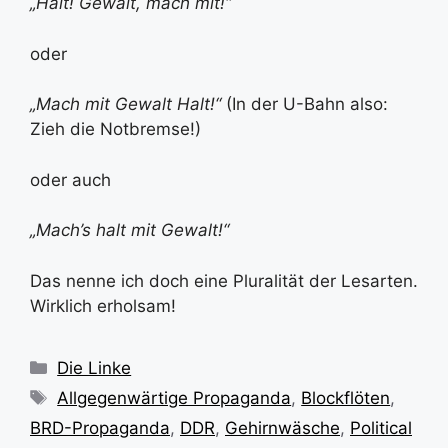
„Halt! Gewalt, mach mit!“
oder
„Mach mit Gewalt Halt!“
(In der U-Bahn also:
Zieh die Notbremse!)
oder auch
„Mach’s halt mit Gewalt!“
Das nenne ich doch eine Pluralität der Lesarten.
Wirklich erholsam!
Kategorien
Die Linke
Schlagwörter
Allgegenwärtige Propaganda
,
Blockflöten
,
BRD-Propaganda
,
DDR
,
Gehirnwäsche
,
Political