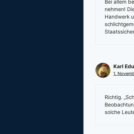
Bei allem be
nehmen! Die
Handwerk un
schlichtgem
Staatssicher
Karl Ed
1. Novemb
Richtig. „Sc
Beobachtung
solche Leut