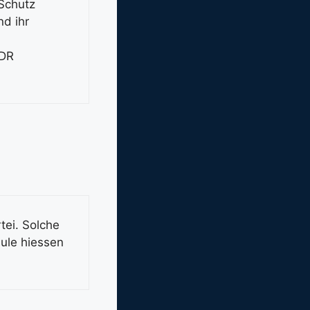
 Schutz
nd ihr
DDR
tei. Solche
ule hiessen