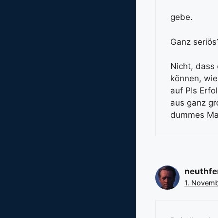
gebe.
Ganz seriös
Nicht, dass 
können, wie 
auf PIs Erf
aus ganz gr
dummes Maul
neuthfe
1. Novemb