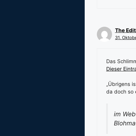
The Edit
31. Oktob
Das Schlimm
Dieser Eintr
„Übrigens i
da doch so 
im Web 
Blohma