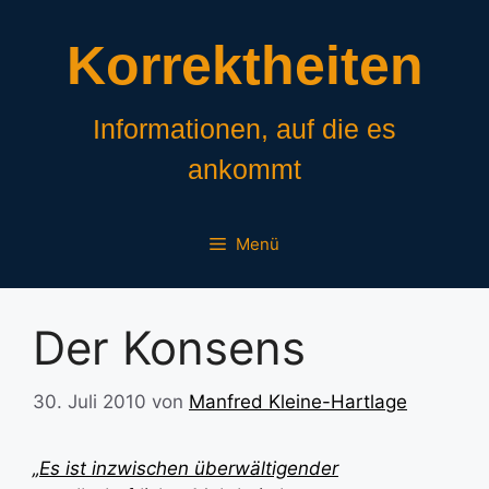
Zum
Inhalt
Korrektheiten
springen
Informationen, auf die es
ankommt
Menü
Der Konsens
30. Juli 2010
von
Manfred Kleine-Hartlage
„Es ist inzwischen überwältigender