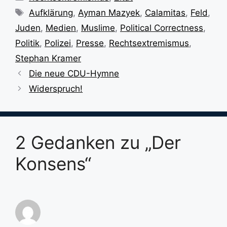
Schlagwörter
Aufklärung
,
Ayman Mazyek
,
Calamitas
,
Feld
,
Juden
,
Medien
,
Muslime
,
Political Correctness
,
Politik
,
Polizei
,
Presse
,
Rechtsextremismus
,
Stephan Kramer
Die neue CDU-Hymne
Widerspruch!
2 Gedanken zu „Der
Konsens“