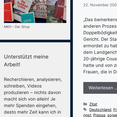
22. November 200
„Das bemerkens
anderen Prozess
MKH – Der Shop
Doppelbödigkeit:
Gericht. Der St
ermordet zu hab
dem Landgericht
Unterstützt meine
20-jährige Cousi
Arbeit!
hatte und von 
Frauen, die in 
Recherchieren, analysieren,
schreiben, Videos
Weiterlesen 
produzieren – nichts davon
macht sich von allein! Je
Kategorien
Zitat
mehr Spenden eingehen,
Schlagwörter
Deutschland
,
F
desto mehr Zeit kann ich in
ngst
,
Presse
,
soge