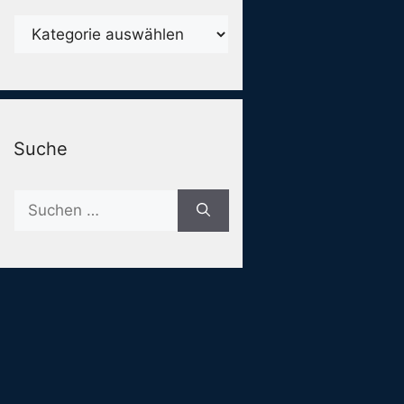
Karegorien
Suche
Suche
nach: