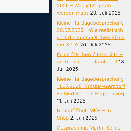
2025 – Was jetzt getan
werden muss
23. Juli 2025
Kleine Hartlagebesprechung
20.07.2025 – Wie realistisch
sind die mutmaßlichen Pläne
der SPD?
20. Juli 2025
Keine falschen Zitate bitte –
auch nicht über Kaufhold!
18.
Juli 2025
Kleine Hartlagebesprechung
11.07.2025: Brosius-Gersdorf
verhindert – ein Etappensieg
11. Juli 2025
Neu eröffnet: MKH – der
Shop
2. Juli 2025
Gespräch mit Martin Sellner