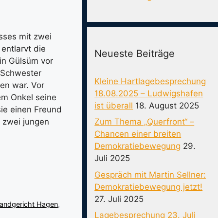
sses mit zwei
entlarvt die
Neueste Beiträge
din Gülsüm vor
e Schwester
Kleine Hartlagebesprechung
en war. Vor
18.08.2025 – Ludwigshafen
em Onkel seine
ist überall
18. August 2025
sie einen Freund
Zum Thema „Querfront“ –
 zwei jungen
Chancen einer breiten
Demokratiebewegung
29.
Juli 2025
Gespräch mit Martin Sellner:
Demokratiebewegung jetzt!
27. Juli 2025
andgericht Hagen
,
Lagebesprechung 23. Juli