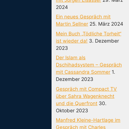
2024
Ein neues Gespräch mit
Martin Sellner
25. März 2024
Mein Buch „Tödliche Torheit“
ist wieder da!
3. Dezember
2023
Der Islam als
Dschihadsystem – Gespräch
mit Cassandra Sommer
1.
Dezember 2023
Gespräch mit Compact TV
über Sahra Wagenknecht
und die Querfront
30.
Oktober 2023
Manfred Kleine-Hartlage im
Gespräch mit Charles