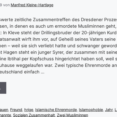
9
von
Manfred Kleine-Hartlage
werte zeitliche Zusammentreffen des Dresdener Proze
en, in denen es auch um ermordete Musliminnen geht, 
 In Kleve steht der Drillingsbruder der 20-jährigen Kur
aatsanwalt wirft ihm vor, auf Geheiß seines Vaters sein
en – weil sie sich verliebt hatte und schwanger geword
 Hagen steht ein junger Syrer, der zusammen mit sein
ne Ibtihal per Kopfschuss hingerichtet haben soll, weil 
zuhause weggelaufen war. Zwei typische Ehrenmorde an
Deutschland einfach …
…
rauen
,
Freund
,
hrige
,
Islamische Ehrenmorde
,
Islamophobie
,
Jahr
,
L
nannte
,
Sozialen Zusammenhalt
,
Zwei Musliminnen