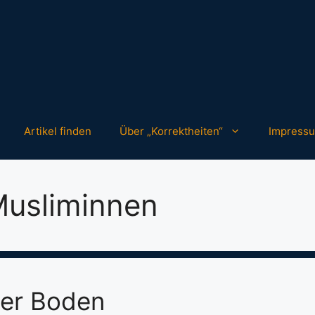
Artikel finden
Über „Korrektheiten“
Impress
Musliminnen
ter Boden