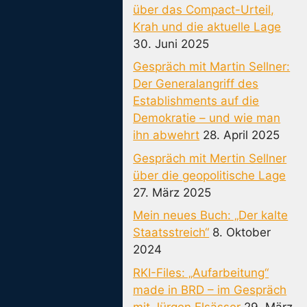
über das Compact-Urteil,
Krah und die aktuelle Lage
30. Juni 2025
Gespräch mit Martin Sellner:
Der Generalangriff des
Establishments auf die
Demokratie – und wie man
ihn abwehrt
28. April 2025
Gespräch mit Mertin Sellner
über die geopolitische Lage
27. März 2025
Mein neues Buch: „Der kalte
Staatsstreich“
8. Oktober
2024
RKI-Files: „Aufarbeitung“
made in BRD – im Gespräch
mit Jürgen Elsässer
29. März