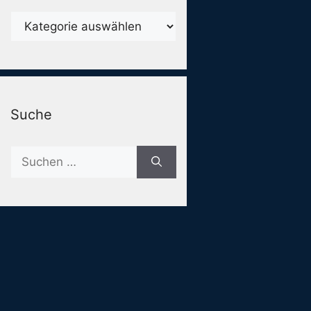
Karegorien
Suche
Suche
nach: