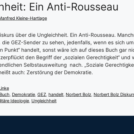
hheit: Ein Anti-Rousseau
Manfred Kleine-Hartlage
iskurs über die Ungleichheit. Ein Anti-Rousseau. Manch
, die GEZ-Sender zu sehen, jedenfalls, wenn es sich u
n Punkt“ handelt, sonst wäre ich auf dieses Buch gar n
erpflückt den Begriff der „sozialen Gerechtigkeit“ und 
ndlichen Selbstausweitung nach. „Soziale Gerechtigkeit“
 heißt auch: Zerstörung der Demokratie.
Linke
Buch
,
Demokratie
,
GEZ
,
handelt
,
Norbert Bolz
,
Norbert Bolz Diskur
litäre Ideologie
,
Ungleichheit