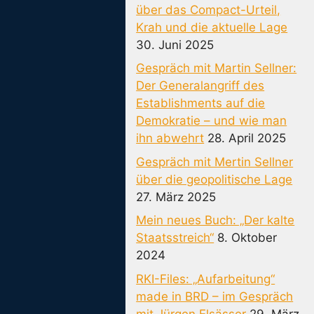
über das Compact-Urteil,
Krah und die aktuelle Lage
30. Juni 2025
Gespräch mit Martin Sellner:
Der Generalangriff des
Establishments auf die
Demokratie – und wie man
ihn abwehrt
28. April 2025
Gespräch mit Mertin Sellner
über die geopolitische Lage
27. März 2025
Mein neues Buch: „Der kalte
Staatsstreich“
8. Oktober
2024
RKI-Files: „Aufarbeitung“
made in BRD – im Gespräch
mit Jürgen Elsässer
29. März