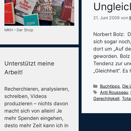
Ungleic
21. Juni 2009
von
MKH – Der Shop
Norbert Bolz: D
sich sogar noch
dort um „Auf de
geworden. Bolz z
Unterstützt meine
Tendenz zur une
„Gleichheit“. Es
Arbeit!
Kategorien
Buchtipps
,
Die 
Recherchieren, analysieren,
Schlagwörter
Anti Rousseau
,
schreiben, Videos
Gerechtigkeit
,
Tota
produzieren – nichts davon
macht sich von allein! Je
mehr Spenden eingehen,
desto mehr Zeit kann ich in