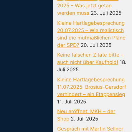
2025 – Was jetzt getan
werden muss
23. Juli 2025
Kleine Hartlagebesprechung
20.07.2025 – Wie realistisch
sind die mutmaßlichen Pläne
der SPD?
20. Juli 2025
Keine falschen Zitate bitte –
auch nicht über Kaufhold!
18.
Juli 2025
Kleine Hartlagebesprechung
11.07.2025: Brosius-Gersdorf
verhindert – ein Etappensieg
11. Juli 2025
Neu eröffnet: MKH – der
Shop
2. Juli 2025
Gespräch mit Martin Sellner