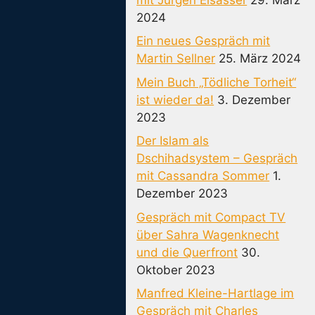
2024
Ein neues Gespräch mit
Martin Sellner
25. März 2024
Mein Buch „Tödliche Torheit“
ist wieder da!
3. Dezember
2023
Der Islam als
Dschihadsystem – Gespräch
mit Cassandra Sommer
1.
Dezember 2023
Gespräch mit Compact TV
über Sahra Wagenknecht
und die Querfront
30.
Oktober 2023
Manfred Kleine-Hartlage im
Gespräch mit Charles