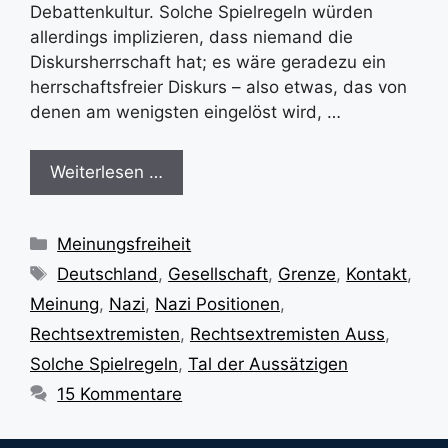
Debattenkultur. Solche Spielregeln würden
allerdings implizieren, dass niemand die
Diskursherrschaft hat; es wäre geradezu ein
herrschaftsfreier Diskurs – also etwas, das von
denen am wenigsten eingelöst wird, …
Weiterlesen …
Kategorien
Meinungsfreiheit
Schlagwörter
Deutschland
,
Gesellschaft
,
Grenze
,
Kontakt
,
Meinung
,
Nazi
,
Nazi Positionen
,
Rechtsextremisten
,
Rechtsextremisten Auss
,
Solche Spielregeln
,
Tal der Aussätzigen
15 Kommentare