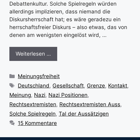
Debattenkultur. Solche Spielregeln würden
allerdings implizieren, dass niemand die
Diskursherrschaft hat; es wäre geradezu ein
herrschaftsfreier Diskurs – also etwas, das von
denen am wenigsten eingelöst wird, …
Weiterlesen …
Kategorien
Meinungsfreiheit
Schlagwörter
Deutschland
,
Gesellschaft
,
Grenze
,
Kontakt
,
Meinung
,
Nazi
,
Nazi Positionen
,
Rechtsextremisten
,
Rechtsextremisten Auss
,
Solche Spielregeln
,
Tal der Aussätzigen
15 Kommentare