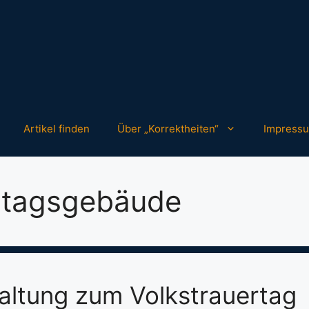
Artikel finden
Über „Korrektheiten“
Impress
stagsgebäude
altung zum Volkstrauertag