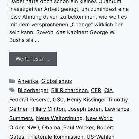
Dabei hätte doch schon ein kleines Quantum
investigativer Arbeit genügt, um zumindest eine
leise Ahnung davon zu bekommen, wie weit es
mit dem versprochenen „Change“ wirklich her
sein kann: Sowohl das Kabinett George W.
Bushs als …
Weiterlesen …
Kategorien
Amerika
,
Globalismus
Schlagwörter
Bilderberger
,
Bill Richardson
,
CFR
,
CIA
,
Federal Reserve
,
G30
,
Henry Kissinger Timothy
Geitner
,
Hillary Clinton
,
Joseph Biden
,
Lawrence
Summers
,
Neue Weltordnung
,
New World
Order
,
NWO
,
Obama
,
Paul Volcker
,
Robert
Gates
,
Trilaterale Kommission
,
US-Wahlen