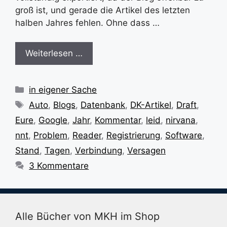
groß ist, und gerade die Artikel des letzten
halben Jahres fehlen. Ohne dass …
Weiterlesen …
Kategorien
in eigener Sache
Schlagwörter
Auto
,
Blogs
,
Datenbank
,
DK-Artikel
,
Draft
,
Eure
,
Google
,
Jahr
,
Kommentar
,
leid
,
nirvana
,
nnt
,
Problem
,
Reader
,
Registrierung
,
Software
,
Stand
,
Tagen
,
Verbindung
,
Versagen
3 Kommentare
Alle Bücher von MKH im Shop