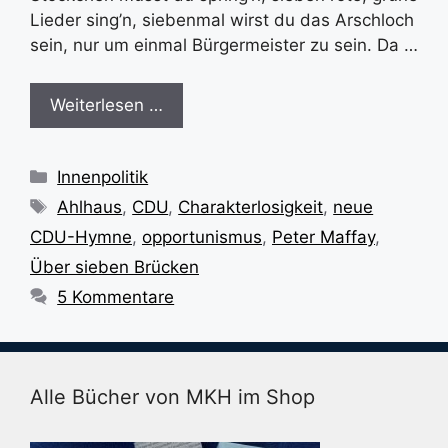
Lieder sing’n, siebenmal wirst du das Arschloch
sein, nur um einmal Bürgermeister zu sein. Da …
Weiterlesen …
Kategorien
Innenpolitik
Schlagwörter
Ahlhaus
,
CDU
,
Charakterlosigkeit
,
neue
CDU-Hymne
,
opportunismus
,
Peter Maffay
,
Über sieben Brücken
5 Kommentare
Alle Bücher von MKH im Shop