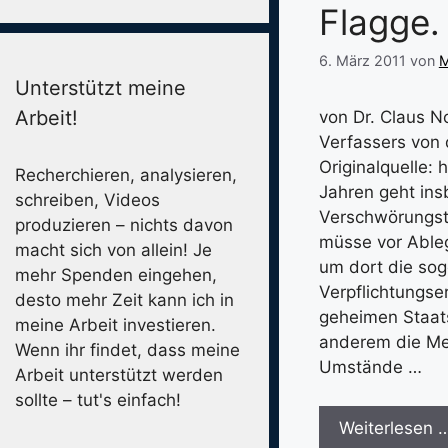
Flagge.
6. März 2011
von
M
Unterstützt meine
Arbeit!
von Dr. Claus N
Verfassers von
Originalquelle: 
Recherchieren, analysieren,
Jahren geht ins
schreiben, Videos
Verschwörungst
produzieren – nichts davon
müsse vor Ableg
macht sich von allein! Je
um dort die sog
mehr Spenden eingehen,
Verpflichtungser
desto mehr Zeit kann ich in
geheimen Staats
meine Arbeit investieren.
anderem die Med
Wenn ihr findet, dass meine
Umstände …
Arbeit unterstützt werden
sollte – tut's einfach!
Weiterlesen 