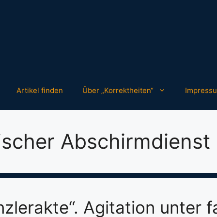
Artikel finden
Über „Korrektheiten“
Impress
rischer Abschirmdienst
zlerakte“. Agitation unter f