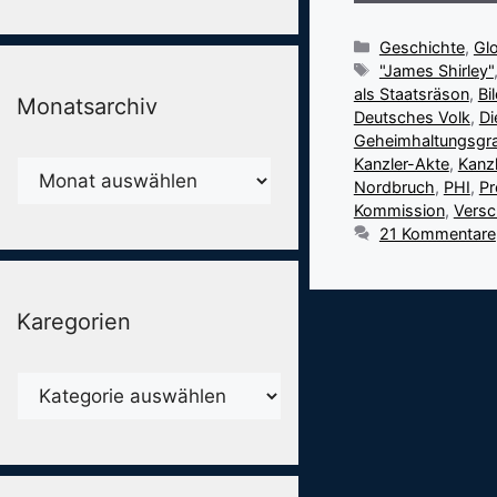
Kategorien
Geschichte
,
Gl
Schlagwörter
"James Shirley"
als Staatsräson
,
Bi
Monatsarchiv
Deutsches Volk
,
Di
Geheimhaltungsgr
Kanzler-Akte
,
Kanz
Monatsarchiv
Nordbruch
,
PHI
,
Pr
Kommission
,
Versc
21 Kommentare
Karegorien
Karegorien