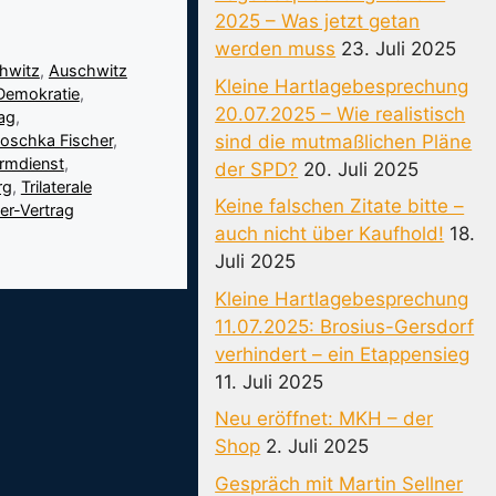
2025 – Was jetzt getan
werden muss
23. Juli 2025
hwitz
,
Auschwitz
Kleine Hartlagebesprechung
Demokratie
,
20.07.2025 – Wie realistisch
ag
,
sind die mutmaßlichen Pläne
oschka Fischer
,
irmdienst
,
der SPD?
20. Juli 2025
rg
,
Trilaterale
Keine falschen Zitate bitte –
er-Vertrag
auch nicht über Kaufhold!
18.
Juli 2025
Kleine Hartlagebesprechung
11.07.2025: Brosius-Gersdorf
verhindert – ein Etappensieg
11. Juli 2025
Neu eröffnet: MKH – der
Shop
2. Juli 2025
Gespräch mit Martin Sellner