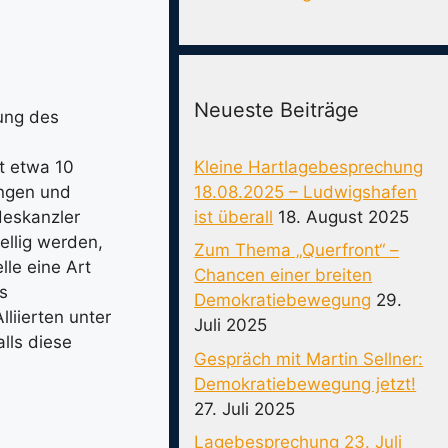
Neueste Beiträge
ung des
Kleine Hartlagebesprechung
it etwa 10
18.08.2025 – Ludwigshafen
ungen und
ist überall
18. August 2025
deskanzler
ellig werden,
Zum Thema „Querfront“ –
lle eine Art
Chancen einer breiten
s
Demokratiebewegung
29.
liierten unter
Juli 2025
lls diese
Gespräch mit Martin Sellner:
Demokratiebewegung jetzt!
27. Juli 2025
Lagebesprechung 23. Juli