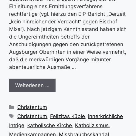
Einleitung eines Ermittlungsverfahrens
rechtfertige (vgl. hierzu den EIP-Bericht „Derzeit
„kein hinreichender Verdacht“ gegen Bischof
Mixa“). Nach jetzigem Kenntnisstand haben sich
die Ungereimtheiten betreffs der
Anschuldigungen gegen den zurückgetretenen
Augsburger Oberhirten in einer Weise vermehrt,
daß die merkwürdigen Vorgänge mitunter
abenteuerliche Ausmaße …
Weiterlesen …
Kategorien
Christentum
Schlagwörter
Christentum
,
Felizitas Küble
,
innerkrichliche
Intrige
,
katholische Kirche
,
Katholizismus
,
Medienkampagnen
,
Missbrauchsskandal
,