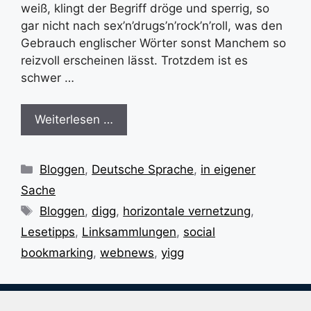
weiß, klingt der Begriff dröge und sperrig, so
gar nicht nach sex’n’drugs’n’rock’n’roll, was den
Gebrauch englischer Wörter sonst Manchem so
reizvoll erscheinen lässt. Trotzdem ist es
schwer …
Weiterlesen …
Kategorien
Bloggen
,
Deutsche Sprache
,
in eigener
Sache
Schlagwörter
Bloggen
,
digg
,
horizontale vernetzung
,
Lesetipps
,
Linksammlungen
,
social
bookmarking
,
webnews
,
yigg