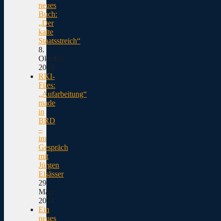
neues
Buch:
„Der
kalte
Staatsstreich“
8.
Oktober
2024
RKI-
Files:
„Aufarbeitung“
made
in
BRD
–
im
Gespräch
mit
Jürgen
Elsässer
29.
März
2024
Ein
neues