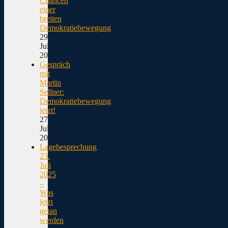
Chancen
einer
breiten
Demokratiebewegung
29.
Juli
2025
Gespräch
mit
Martin
Sellner:
Demokratiebewegung
jetzt!
27.
Juli
2025
Lagebesprechung
23.
Juli
2025
–
Was
jetzt
getan
werden