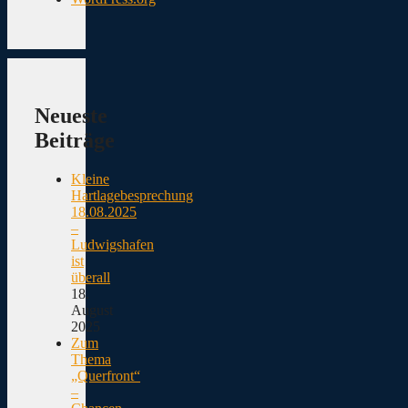
Neueste
Beiträge
Kleine
Hartlagebesprechung
18.08.2025
–
Ludwigshafen
ist
überall
18.
August
2025
Zum
Thema
„Querfront“
–