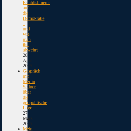
Establishments
auf
die
Demokratie
–
und
wie
man
ihn
abwehrt
28.
April
2025
Gespräch
mit
Mertin
Sellner
über
die
geopolitische
Lage
27.
März
2025
Mein