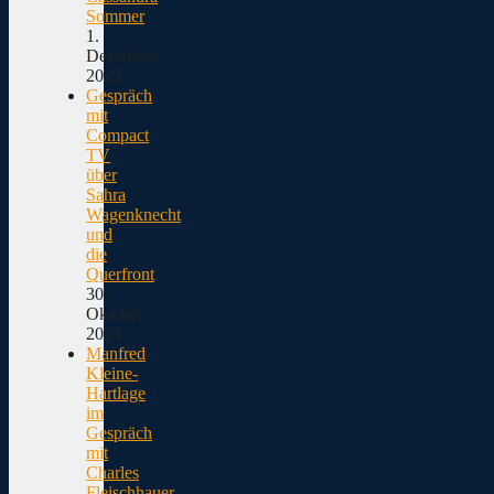
Sommer
1.
Dezember
2023
Gespräch
mit
Compact
TV
über
Sahra
Wagenknecht
und
die
Querfront
30.
Oktober
2023
Manfred
Kleine-
Hartlage
im
Gespräch
mit
Charles
Fleischhauer