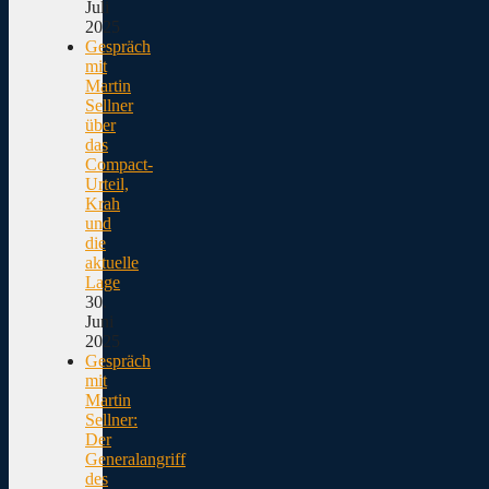
Juli
2025
Gespräch
mit
Martin
Sellner
über
das
Compact-
Urteil,
Krah
und
die
aktuelle
Lage
30.
Juni
2025
Gespräch
mit
Martin
Sellner:
Der
Generalangriff
des