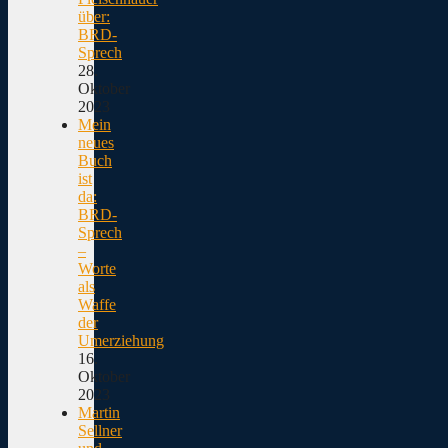
über:
BRD-
Sprech
28.
Oktober
2023
Mein
neues
Buch
ist
da:
BRD-
Sprech
–
Worte
als
Waffe
der
Umerziehung
16.
Oktober
2023
Martin
Sellner