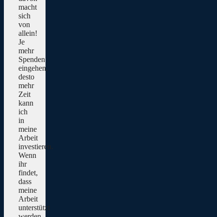
macht
sich
von
allein!
Je
mehr
Spenden
eingehen,
desto
mehr
Zeit
kann
ich
in
meine
Arbeit
investieren.
Wenn
ihr
findet,
dass
meine
Arbeit
unterstützt
werden