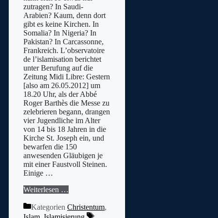
zutragen? In Saudi-
Arabien? Kaum, denn dort
gibt es keine Kirchen. In
Somalia? In Nigeria? In
Pakistan? In Carcassonne,
Frankreich. L’observatoire
de l’islamisation berichtet
unter Berufung auf die
Zeitung Midi Libre: Gestern
[also am 26.05.2012] um
18.20 Uhr, als der Abbé
Roger Barthès die Messe zu
zelebrieren begann, drangen
vier Jugendliche im Alter
von 14 bis 18 Jahren in die
Kirche St. Joseph ein, und
bewarfen die 150
anwesenden Gläubigen je
mit einer Faustvoll Steinen.
Einige …
Weiterlesen …
Kategorien
Christentum
,
Islam
,
Islamisierung