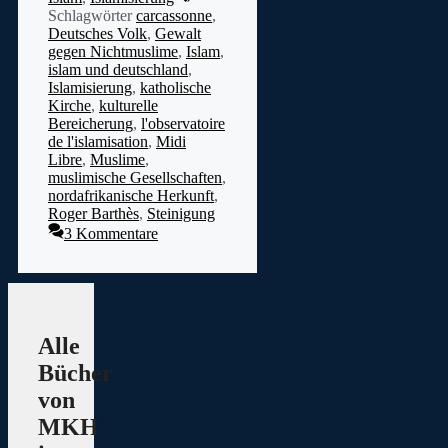
Schlagwörter
carcassonne
,
Deutsches Volk
,
Gewalt
gegen Nichtmuslime
,
Islam
,
islam und deutschland
,
Islamisierung
,
katholische
Kirche
,
kulturelle
Bereicherung
,
l'observatoire
de l'islamisation
,
Midi
Libre
,
Muslime
,
muslimische Gesellschaften
,
nordafrikanische Herkunft
,
Roger Barthès
,
Steinigung
3 Kommentare
Alle
Bücher
von
MKH