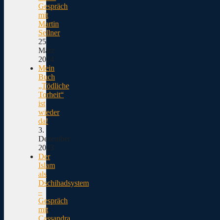
Gespräch
mit
Martin
Sellner
25.
März
2024
Mein
Buch
„Tödliche
Torheit“
ist
wieder
da!
3.
Dezember
2023
Der
Islam
als
Dschihadsystem
–
Gespräch
mit
Cassandra