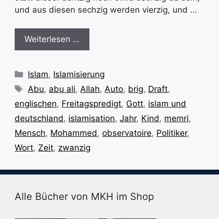
und aus diesen sechzig werden vierzig, und …
Weiterlesen …
Kategorien
Islam
,
Islamisierung
Schlagwörter
Abu
,
abu ali
,
Allah
,
Auto
,
brig
,
Draft
,
englischen
,
Freitagspredigt
,
Gott
,
islam und
deutschland
,
islamisation
,
Jahr
,
Kind
,
memri
,
Mensch
,
Mohammed
,
observatoire
,
Politiker
,
Wort
,
Zeit
,
zwanzig
Alle Bücher von MKH im Shop