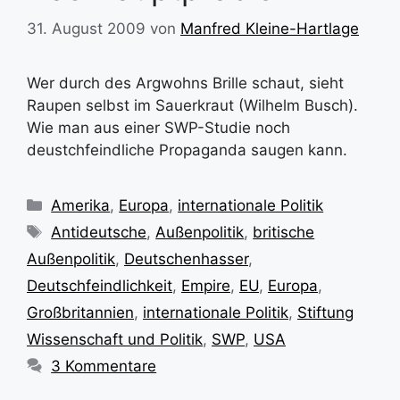
31. August 2009
von
Manfred Kleine-Hartlage
Wer durch des Argwohns Brille schaut, sieht
Raupen selbst im Sauerkraut (Wilhelm Busch).
Wie man aus einer SWP-Studie noch
deustchfeindliche Propaganda saugen kann.
Kategorien
Amerika
,
Europa
,
internationale Politik
Schlagwörter
Antideutsche
,
Außenpolitik
,
britische
Außenpolitik
,
Deutschenhasser
,
Deutschfeindlichkeit
,
Empire
,
EU
,
Europa
,
Großbritannien
,
internationale Politik
,
Stiftung
Wissenschaft und Politik
,
SWP
,
USA
3 Kommentare