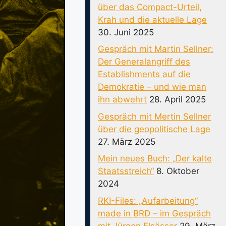
über das Compact-Urteil,
Krah und die aktuelle Lage
30. Juni 2025
Gespräch mit Martin Sellner:
Der Generalangriff des
Establishments auf die
Demokratie – und wie man
ihn abwehrt
28. April 2025
Gespräch mit Mertin Sellner
über die geopolitische Lage
27. März 2025
Mein neues Buch: „Der kalte
Staatsstreich“
8. Oktober
2024
RKI-Files: „Aufarbeitung“
made in BRD – im Gespräch
mit Jürgen Elsässer
29. März