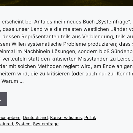
rscheint bei Antaios mein neues Buch „Systemfrage“. 
, dass unser Land wie die meisten westlichen Länder v
, dessen Repräsentanten teils aus Verblendung, teils a
ösem Willen systematische Probleme produzieren; dass s
 einmal im Nachhinein Lösungen, sondern bloß Sünden
r verteufeln statt den kritisierten Missständen zu Leibe
 der mit solchen Methoden regiert wird, am Ende an ge
eitern wird, die zu kritisieren (oder auch nur zur Kennt
t. Warum …
…
rausgebers
,
Deutschland
,
Konservatismus
,
Politik
eatured
,
System
,
Systemfrage