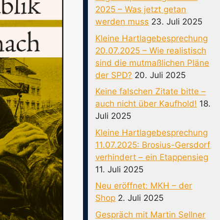
2025 – Was jetzt getan
werden muss
23. Juli 2025
Kleine Hartlagebesprechung
20.07.2025 – Wie realistisch
sind die mutmaßlichen Pläne
der SPD?
20. Juli 2025
Keine falschen Zitate bitte –
auch nicht über Kaufhold!
18.
Juli 2025
Kleine Hartlagebesprechung
11.07.2025: Brosius-Gersdorf
verhindert – ein Etappensieg
11. Juli 2025
Neu eröffnet: MKH – der
Shop
2. Juli 2025
Gespräch mit Martin Sellner