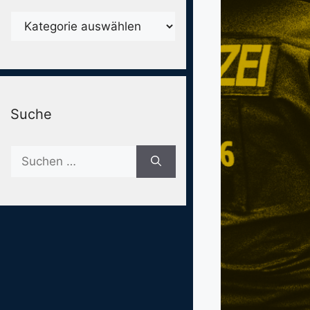
Karegorien
Suche
Suche
nach: