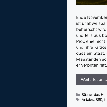
Ende November e
ist unabweisbar
beherrscht wird
und teils aus b
Probleme nicht
und ihre Kritike
dass ein Staat,
Missständen sch
er verboten ha
Weiterlesen 
Kategorien
Bücher des He
Schlagwörter
Antaios
,
BRD
,
f