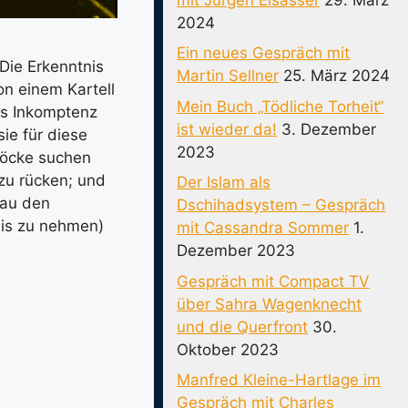
2024
Ein neues Gespräch mit
Die Erkenntnis
Martin Sellner
25. März 2024
on einem Kartell
Mein Buch „Tödliche Torheit“
us Inkomptenz
ist wieder da!
3. Dezember
ie für diese
2023
böcke suchen
 zu rücken; und
Der Islam als
nau den
Dschihadsystem – Gespräch
nis zu nehmen)
mit Cassandra Sommer
1.
Dezember 2023
Gespräch mit Compact TV
über Sahra Wagenknecht
und die Querfront
30.
Oktober 2023
Manfred Kleine-Hartlage im
Gespräch mit Charles