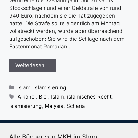
verurteilte die 32-Jährige im Juli zu sechs
Stockschlägen und einer Geldstrafe von rund
940 Euro, nachdem sie die Tat zugegeben
hatte. Die Strafe sollte eigentlich am Montag
vollstreckt werden, wurde aber überraschend
aufgeschoben: Sie wird die Schläge nach dem
Fastenmonat Ramadan …
Weiterlesen …
Kategorien
Islam
,
Islamisierung
Schlagwörter
Alkohol
,
Bier
,
Islam
,
islamisches Recht
,
Islamisierung
,
Malysia
,
Scharia
Alle Bücher von MKH im Shop