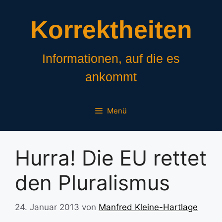
Zum
Inhalt
Korrektheiten
springen
Informationen, auf die es
ankommt
Menü
Hurra! Die EU rettet
den Pluralismus
24. Januar 2013
von
Manfred Kleine-Hartlage