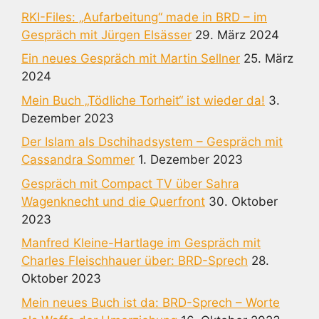
RKI-Files: „Aufarbeitung“ made in BRD – im
Gespräch mit Jürgen Elsässer
29. März 2024
Ein neues Gespräch mit Martin Sellner
25. März
2024
Mein Buch „Tödliche Torheit“ ist wieder da!
3.
Dezember 2023
Der Islam als Dschihadsystem – Gespräch mit
Cassandra Sommer
1. Dezember 2023
Gespräch mit Compact TV über Sahra
Wagenknecht und die Querfront
30. Oktober
2023
Manfred Kleine-Hartlage im Gespräch mit
Charles Fleischhauer über: BRD-Sprech
28.
Oktober 2023
Mein neues Buch ist da: BRD-Sprech – Worte