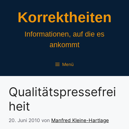
Zum
Inhalt
Korrektheiten
springen
Informationen, auf die es
ankommt
Menü
Qualitätspressefrei
heit
20. Juni 2010
von
Manfred Kleine-Hartlage