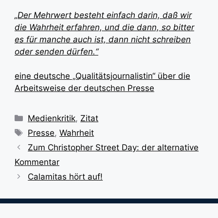
„Der Mehrwert besteht einfach darin, daß wir
die Wahrheit erfahren, und die dann, so bitter
es für manche auch ist, dann nicht schreiben
oder senden dürfen.“
eine deutsche „Qualitätsjournalistin“ über die
Arbeitsweise der deutschen Presse
Kategorien
Medienkritik
,
Zitat
Schlagwörter
Presse
,
Wahrheit
Zum Christopher Street Day: der alternative
Kommentar
Calamitas hört auf!