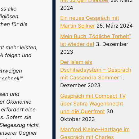
2024
ss alle
ligiösen
Ein neues Gespräch mit
hen für die
Martin Sellner
25. März 2024
Mein Buch „Tödliche Torheit“
ist wieder da!
3. Dezember
t mehr leisten,
2023
SA folgen und
Der Islam als
Dschihadsystem – Gespräch
Schweigen
mit Cassandra Sommer
1.
schnell!”
Dezember 2023
ssen und
Gespräch mit Compact TV
 der Ökonomie
über Sahra Wagenknecht
erfordert eine
und die Querfront
30.
s. Sofern sie
Oktober 2023
 Siegeszug nicht
Manfred Kleine-Hartlage im
unserer Gegner
Gespräch mit Charles