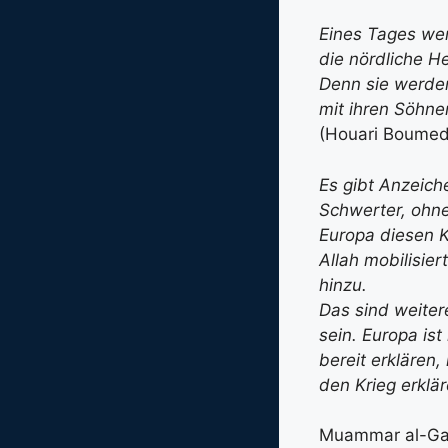
Eines Tages wer
die nördliche H
Denn sie werde
mit ihren Söhne
(Houari Boumed
Es gibt Anzeich
Schwerter, ohn
Europa diesen K
Allah mobilisie
hinzu.
Das sind weiter
sein. Europa ist
bereit erklären,
den Krieg erklär
Muammar al-Gadh