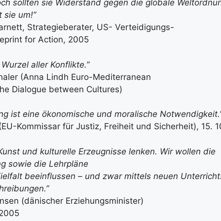
och sollten sie Widerstand gegen die globale Weltordnun
t sie um!”
rnett, Strategieberater, US- Verteidigungs-
eprint for Action, 2005
e Wurzel aller Konflikte.”
haler (Anna Lindh Euro-Mediterranean
the Dialogue between Cultures)
g ist eine ökonomische und moralische Notwendigkeit.
EU-Kommissar für Justiz, Freiheit und Sicherheit), 15. 
Kunst und kulturelle Erzeugnisse lenken. Wir wollen die
g sowie die Lehrpläne
Vielfalt beeinflussen – und zwar mittels neuen Unterrich
reibungen.”
nsen (dänischer Erziehungsminister)
 2005