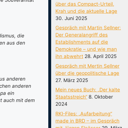
über das Compact-Urteil,
Krah und die aktuelle Lage
30. Juni 2025
Gespräch mit Martin Sellner:
Der Generalangriff des
lismus, die
Establishments auf die
men aus den
Demokratie – und wie man
ihn abwehrt
28. April 2025
Gespräch mit Mertin Sellner
über die geopolitische Lage
aus anderen
27. März 2025
schen anderen
Mein neues Buch: „Der kalte
pa ein
Staatsstreich“
8. Oktober
zt auch mit dem
2024
RKI-Files: „Aufarbeitung“
made in BRD – im Gespräch
mit Jürgen Elsässer
29. März