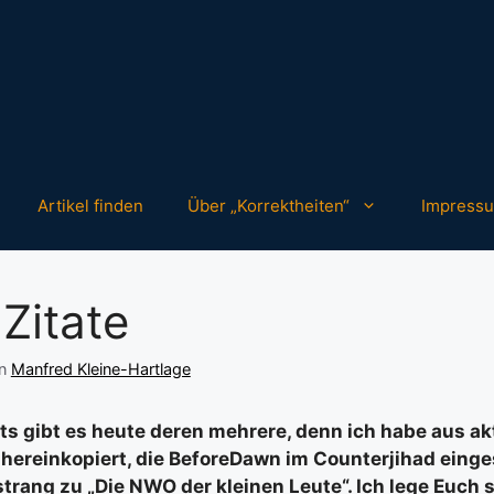
Artikel finden
Über „Korrektheiten“
Impress
 Zitate
on
Manfred Kleine-Hartlage
ts gibt es heute deren mehrere, denn ich habe aus a
 hereinkopiert, die BeforeDawn im Counterjihad einge
rang zu „Die NWO der kleinen Leute“. Ich lege Euch 