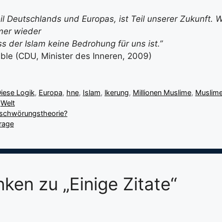
eil Deutschlands und Europas, ist Teil unserer Zukunft. 
er wieder
s der Islam keine Bedrohung für uns ist.”
le (CDU, Minister des Inneren, 2009)
iese Logik
,
Europa
,
hne
,
Islam
,
lkerung
,
Millionen Muslime
,
Muslim
,
Welt
schwörungstheorie?
rage
ken zu „Einige Zitate“