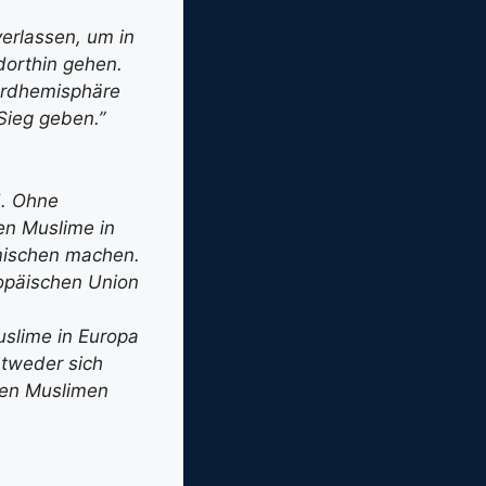
erlassen, um in
dorthin gehen.
ordhemisphäre
Sieg geben.”
d. Ohne
en Muslime in
mischen machen.
ropäischen Union
uslime in Europa
ntweder sich
 den Muslimen