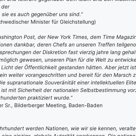
 der
, sie es auch gegenüber uns sind.”
hwedischer Minister für Gleichstellung)
Washington Post, der New York Times, dem Time Magazi
tionen dankbar, deren Chefs an unseren Treffen teilg
sprechungen der Diskretion fast vierzig jahre lang geha
möglich gewesen, unseren Plan für die Welt zu entwicke
Licht der Öffentlichkeit gestanden hätten. Aber jetzt ist
in weiter vorangeschritten und bereit für den Marsch z
ie supranationale Souveränität einer intellektuellen Elit
 ist mit Sicherheit der nationalen Selbstbestimmung vor
rhunderten praktiziert wurde.”
er Sr., Bilderberger Meeting, Baden-Baden
hrhundert werden Nationen, wie wir sie kennen, veraltet 
eine einzige, globale Autorität anerkennen. Die nationa