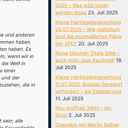
2025 – Was jetzt getan
werden muss
23. Juli 2025
Kleine Hartlagebesprechung
20.07.2025 – Wie realistisch
ne und anderen
sind die mutmaßlichen Pläne
enommen haben
der SPD?
20. Juli 2025
lten haben. Es
Keine falschen Zitate bitte –
ln, wenn wir in
auch nicht über Kaufhold!
18.
 die Welt in
Juli 2025
u einer
Kleine Hartlagebesprechung
e und der
11.07.2025: Brosius-Gersdorf
zuziehen, die in
verhindert – ein Etappensieg
11. Juli 2025
Neu eröffnet: MKH – der
Shop
2. Juli 2025
sein; alle
Gespräch mit Martin Sellner
le Souveränität