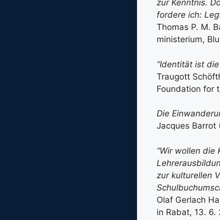
zur Kenntnis. D
fordere ich: Leg
Thomas P. M. Ba
ministerium, Blu
“Identität ist di
Traugott Schöft
Foundation for 
Die Einwanderun
Jacques Barrot (
“Wir wollen die 
Lehrerausbildun
zur kulturellen 
Schulbuchumsch
Olaf Gerlach Ha
in Rabat, 13. 6.