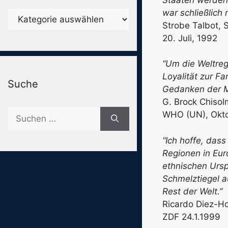
war schließlich n
Karegorien
Strobe Talbot, 
20. Juli, 1992
“Um die Weltregi
Loyalität zur F
Suche
Gedanken der M
G. Brock Chisol
Suche
WHO (UN), Okt
nach:
“Ich hoffe, das
Regionen in Eu
ethnischen Ursp
Schmelztiegel 
Rest der Welt.”
Ricardo Diez-Ho
ZDF 24.1.1999