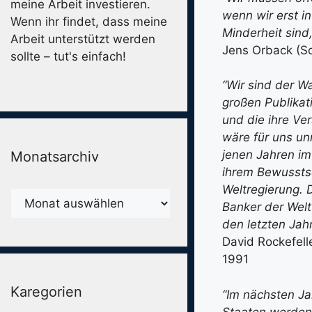
meine Arbeit investieren.
wenn wir erst in
Wenn ihr findet, dass meine
Minderheit sind
Arbeit unterstützt werden
Jens Orback (Sc
sollte – tut's einfach!
“Wir sind der 
großen Publika
und die ihre Ver
wäre für uns un
jenen Jahren im 
Monatsarchiv
ihrem Bewusstse
Weltregierung. D
Monatsarchiv
Banker der Welt
den letzten Jah
David Rockefell
1991
Karegorien
“Im nächsten Ja
Staaten werden 