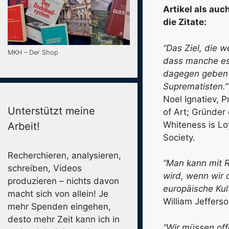
Artikel als au
die Zitate:
“Das Ziel, die 
MKH – Der Shop
dass manche es
dagegen geben 
Suprematisten.”
Noel Ignatiev, 
Unterstützt meine
of Art; Gründer 
Whiteness is Lo
Arbeit!
Society.
Recherchieren, analysieren,
“Man kann mit R
schreiben, Videos
wird, wenn wir 
produzieren – nichts davon
europäische Kul
macht sich von allein! Je
William Jefferso
mehr Spenden eingehen,
desto mehr Zeit kann ich in
“Wir müssen off