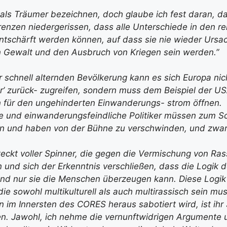
ls Träumer bezeichnen, doch glaube ich fest daran, da
nzen niedergerissen, dass alle Unterschiede in den re
tschärft werden können, auf dass sie nie wieder Ursac
Gewalt und den Ausbruch von Kriegen sein werden.”
r schnell alternden Bevölkerung kann es sich Europa nich
er’ zurück- zugreifen, sondern muss dem Beispiel der U
 für den ungehinderten Einwanderungs- strom öffnen.
te und einwanderungsfeindliche Politiker müssen zum 
n und haben von der Bühne zu verschwinden, und zwar 
teckt voller Spinner, die gegen die Vermischung von Ra
n und sich der Erkenntnis verschließen, dass die Logik
nd nur sie die Menschen überzeugen kann. Diese Logik 
die sowohl multikulturell als auch multirassisch sein mus
n im Innersten des CORES heraus sabotiert wird, ist ihr
n. Jawohl, ich nehme die vernunftwidrigen Argumente 