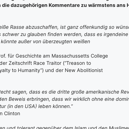
ch die dazugehörigen Kommentare zu wärmstens ans H
weiße Rasse abzuschaffen, ist ganz offenkundig so wün
 schwer zu glauben finden werden, dass es irgendeine
könnte außer von überzeugten weißen
Prof. für Geschichte am Massachussetts College
der Zeitschrift Race Traitor (“Treason to
yalty to Humanity”) und der New Abolitionist
echt sagen, dass es die dritte große amerikanische Rev
den Beweis erbringen, dass wir wirklich ohne eine domi
tur (in den USA) leben können.”
n Clinton
en und tolerant gegenüber dem Islam und den Muslimen