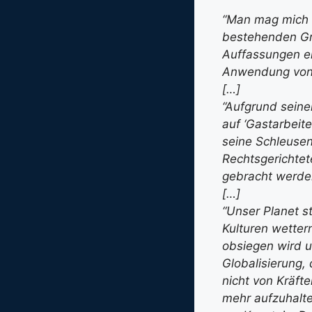
“Man mag mich a
bestehenden Gre
Auffassungen en
Anwendung von 
[…]
“Aufgrund seine
auf ‘Gastarbeit
seine Schleusen
Rechtsgerichte
gebracht werde
[…]
“Unser Planet s
Kulturen wetter
obsiegen wird u
Globalisierung, 
nicht von Kräfte
mehr aufzuhalte