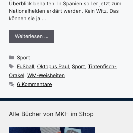
Überblick behalten: In Spanien soll er jetzt zum
Nationalhelden erklärt werden. Kein Witz. Das
können sie ja …
Weiterlesen …
Kategorien
Sport
Schlagwörter
Fußball
,
Oktopus Paul
,
Sport
,
Tintenfisch-
Orakel
,
WM-Weisheiten
6 Kommentare
Alle Bücher von MKH im Shop