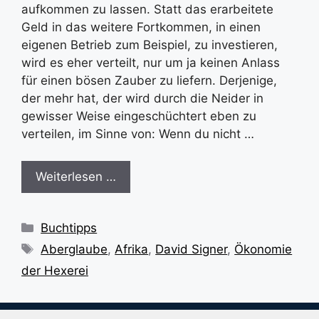
aufkommen zu lassen. Statt das erarbeitete
Geld in das weitere Fortkommen, in einen
eigenen Betrieb zum Beispiel, zu investieren,
wird es eher verteilt, nur um ja keinen Anlass
für einen bösen Zauber zu liefern. Derjenige,
der mehr hat, der wird durch die Neider in
gewisser Weise eingeschüchtert eben zu
verteilen, im Sinne von: Wenn du nicht …
Weiterlesen …
Kategorien
Buchtipps
Schlagwörter
Aberglaube
,
Afrika
,
David Signer
,
Ökonomie
der Hexerei