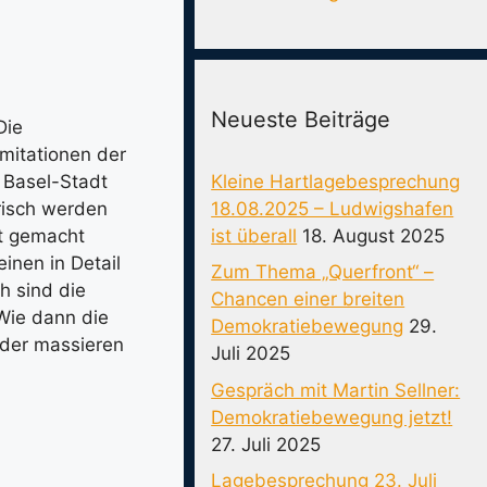
Neueste Beiträge
Die
Imitationen der
Kleine Hartlagebesprechung
 Basel-Stadt
18.08.2025 – Ludwigshafen
orisch werden
ist überall
18. August 2025
ht gemacht
einen in Detail
Zum Thema „Querfront“ –
h sind die
Chancen einer breiten
 Wie dann die
Demokratiebewegung
29.
nder massieren
Juli 2025
Gespräch mit Martin Sellner:
Demokratiebewegung jetzt!
27. Juli 2025
Lagebesprechung 23. Juli