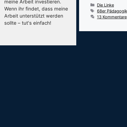
meine Arbeit investieren.
Kategorien
Die Linke
Wenn ihr findet, dass meine
Schlagwörter
68er Pädagogi
Arbeit unterstützt werden
13 Kommentare
sollte – tut's einfach!