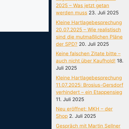
2025 – Was jetzt getan
werden muss
23. Juli 2025
Kleine Hartlagebesprechung
20.07.2025 – Wie realistisch
sind die mutmaßlichen Pläne
der SPD?
20. Juli 2025
Keine falschen Zitate bitte –
auch nicht über Kaufhold!
18.
Juli 2025
Kleine Hartlagebesprechung
11.07.2025: Brosius-Gersdorf
verhindert – ein Etappensieg
11. Juli 2025
Neu eröffnet: MKH – der
Shop
2. Juli 2025
Gespräch mit Martin Sellner