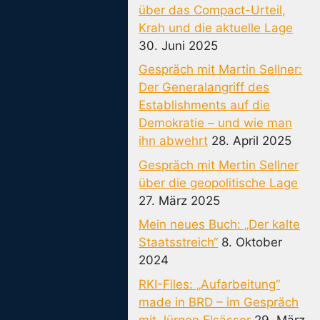
über das Compact-Urteil,
Krah und die aktuelle Lage
30. Juni 2025
Gespräch mit Martin Sellner:
Der Generalangriff des
Establishments auf die
Demokratie – und wie man
ihn abwehrt
28. April 2025
Gespräch mit Mertin Sellner
über die geopolitische Lage
27. März 2025
Mein neues Buch: „Der kalte
Staatsstreich“
8. Oktober
2024
RKI-Files: „Aufarbeitung“
made in BRD – im Gespräch
mit Jürgen Elsässer
29. März