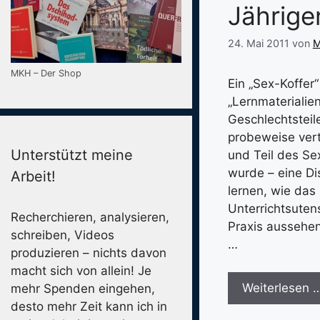
Jährige
24. Mai 2011
von
M
MKH – Der Shop
Ein „Sex-Koffer“
„Lernmaterialien
Geschlechtsteil
probeweise verte
Unterstützt meine
und Teil des Se
wurde – eine Dis
Arbeit!
lernen, wie das
Unterrichtsutens
Recherchieren, analysieren,
Praxis aussehen
schreiben, Videos
…
produzieren – nichts davon
macht sich von allein! Je
Weiterlesen 
mehr Spenden eingehen,
desto mehr Zeit kann ich in