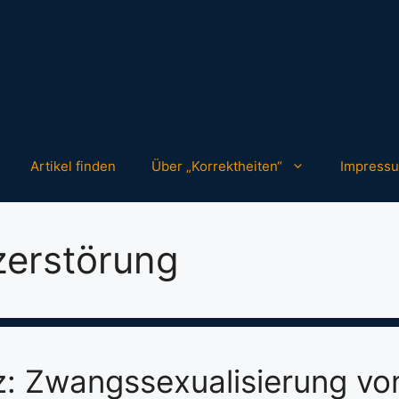
Artikel finden
Über „Korrektheiten“
Impress
zerstörung
: Zwangssexualisierung vo