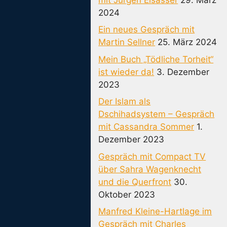
2024
Ein neues Gespräch mit
Martin Sellner
25. März 2024
Mein Buch „Tödliche Torheit“
ist wieder da!
3. Dezember
2023
Der Islam als
Dschihadsystem – Gespräch
mit Cassandra Sommer
1.
Dezember 2023
Gespräch mit Compact TV
über Sahra Wagenknecht
und die Querfront
30.
Oktober 2023
Manfred Kleine-Hartlage im
Gespräch mit Charles