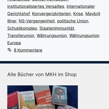
institutionalisiertes Versailles
,
Internationaler
Gerichtshof
,
Konvergenzkriterien
,
Krise
,
Maybrit
Illner
,
NS-Vergangenheit
,
politische Union
,
Schuldkomplex
,
Staatenimmunität
,
Transferunion
,
Währungsunion
,
Währungsunion
Europa
8 Kommentare
Alle Bücher von MKH im Shop