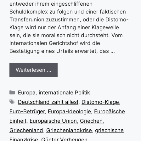
entweder ihrem eingeschliffenen
Schuldkomplex zu folgen und einer faktischen
Transferunion zuzustimmen, oder die Distomo-
Klage wird nur der Anfang einer Klagewelle
sein, die sie moralisch nicht durchsteht. Vom
Internationalen Gerichtshof wird die
Bestätigung eines Urteils erwartet, das …
Weiterlesen …
Kategorien
Europa
,
internationale Politik
Schlagwörter
Deutschland zahlt alles!
,
Distomo-Klage
,
Euro-Betrüger
,
Europa-Ideologie
,
Europäische
Einheit
,
Europäische Union
,
Griechen
,
Griechenland
,
Griechenlandkrise
,
griechische
Finanzkrise
,
Günter Verheugen
,