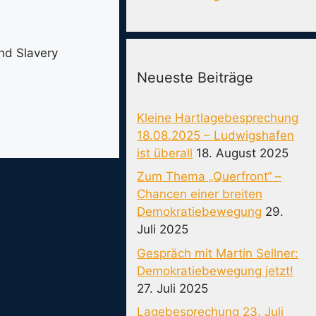
nd Slavery
Neueste Beiträge
Kleine Hartlagebesprechung
18.08.2025 – Ludwigshafen
ist überall
18. August 2025
Zum Thema „Querfront“ –
Chancen einer breiten
Demokratiebewegung
29.
Juli 2025
Gespräch mit Martin Sellner:
Demokratiebewegung jetzt!
27. Juli 2025
Lagebesprechung 23. Juli