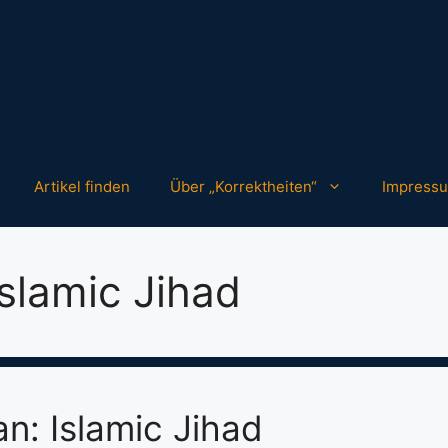
Artikel finden
Über „Korrektheiten“
Impress
slamic Jihad
n: Islamic Jihad