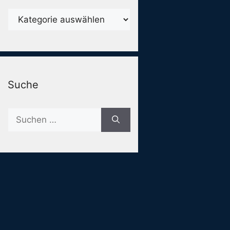
Karegorien
Suche
Suche
nach: