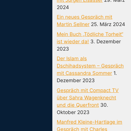
2024
Ein neues Gespräch mit
Martin Sellner
25. März 2024
Mein Buch „Tödliche Torheit“
ist wieder da!
3. Dezember
2023
Der Islam als
Dschihadsystem – Gespräch
mit Cassandra Sommer
1.
Dezember 2023
Gespräch mit Compact TV
über Sahra Wagenknecht
und die Querfront
30.
Oktober 2023
Manfred Kleine-Hartlage im
Gespräch mit Charles