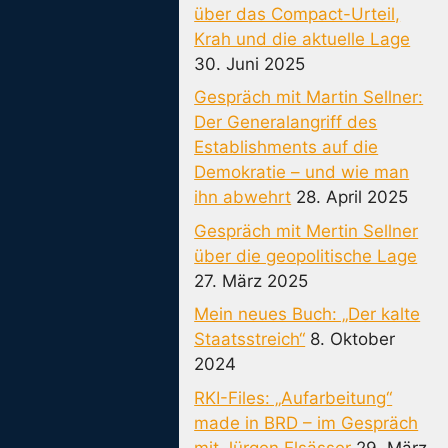
über das Compact-Urteil,
Krah und die aktuelle Lage
30. Juni 2025
Gespräch mit Martin Sellner:
Der Generalangriff des
Establishments auf die
Demokratie – und wie man
ihn abwehrt
28. April 2025
Gespräch mit Mertin Sellner
über die geopolitische Lage
27. März 2025
Mein neues Buch: „Der kalte
Staatsstreich“
8. Oktober
2024
RKI-Files: „Aufarbeitung“
made in BRD – im Gespräch
mit Jürgen Elsässer
29. März