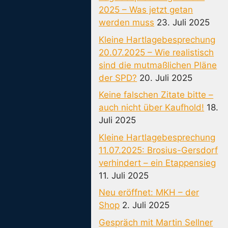
2025 – Was jetzt getan
werden muss
23. Juli 2025
Kleine Hartlagebesprechung
20.07.2025 – Wie realistisch
sind die mutmaßlichen Pläne
der SPD?
20. Juli 2025
Keine falschen Zitate bitte –
auch nicht über Kaufhold!
18.
Juli 2025
Kleine Hartlagebesprechung
11.07.2025: Brosius-Gersdorf
verhindert – ein Etappensieg
11. Juli 2025
Neu eröffnet: MKH – der
Shop
2. Juli 2025
Gespräch mit Martin Sellner