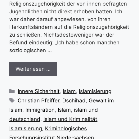
Religionszugehörigkeit der von ihnen befragten
Jugendlichen nicht direkt erhoben hatten. Ich
war daher darauf angewiesen, von ihren
Herkunftsländern auf die Religionszugehörigkeit
zu schließen. Nichtsdestoweniger war der
Befund eindeutig: „Ich habe schon manchen
soziologischen …
Weiterlesen …
Kategorien
Innere Sicherheit
,
Islam
,
Islamisierung
Schlagwörter
Christian Pfeiffer
,
Dschihad
,
Gewalt im
Islam
,
Immigration
,
Islam
,
islam und
deutschland
,
Islam und Kriminalität
,
Islamisierung
,
Kriminologisches
Forschungsinstitut Niedersachsen
,