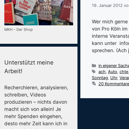
19. Januar 2012
v
Wer mich gerne
von Pro Köln im
MKH – Der Shop
interne Veranst
kann unter info
sprechen. (Ach
Unterstützt meine
Kategorien
in eigener Sach
Arbeit!
Schlagwörter
ach
,
Auto
,
chte
Sonntag
,
Uhr
,
Vera
20 Kommentar
Recherchieren, analysieren,
schreiben, Videos
produzieren – nichts davon
macht sich von allein! Je
mehr Spenden eingehen,
desto mehr Zeit kann ich in