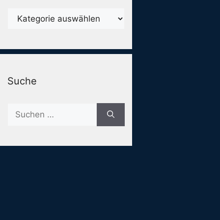
Karegorien
Suche
Suche
nach: