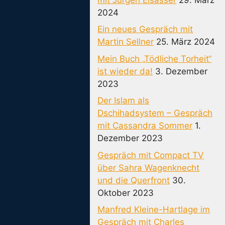
2024
Ein neues Gespräch mit
Martin Sellner
25. März 2024
Mein Buch „Tödliche Torheit“
ist wieder da!
3. Dezember
2023
Der Islam als
Dschihadsystem – Gespräch
mit Cassandra Sommer
1.
Dezember 2023
Gespräch mit Compact TV
über Sahra Wagenknecht
und die Querfront
30.
Oktober 2023
Manfred Kleine-Hartlage im
Gespräch mit Charles