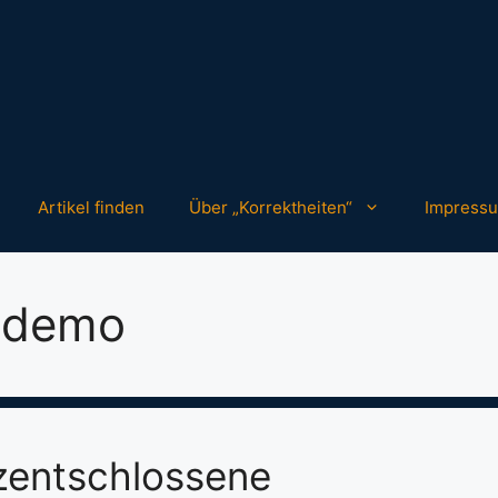
Artikel finden
Über „Korrektheiten“
Impress
ndemo
zentschlossene