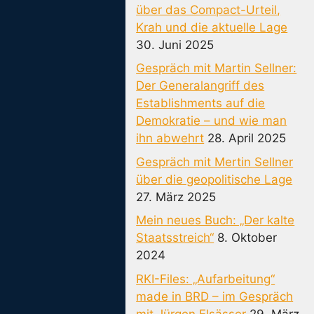
über das Compact-Urteil,
Krah und die aktuelle Lage
30. Juni 2025
Gespräch mit Martin Sellner:
Der Generalangriff des
Establishments auf die
Demokratie – und wie man
ihn abwehrt
28. April 2025
Gespräch mit Mertin Sellner
über die geopolitische Lage
27. März 2025
Mein neues Buch: „Der kalte
Staatsstreich“
8. Oktober
2024
RKI-Files: „Aufarbeitung“
made in BRD – im Gespräch
mit Jürgen Elsässer
29. März