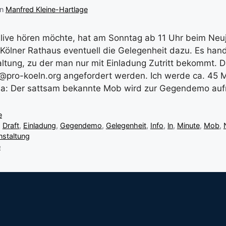
on
Manfred Kleine-Hartlage
 live hören möchte, hat am Sonntag ab 11 Uhr beim Ne
 Kölner Rathaus eventuell die Gelegenheit dazu. Es hand
altung, zu der man nur mit Einladung Zutritt bekommt. 
@pro-koeln.org angefordert werden. Ich werde ca. 45 
 ja: Der sattsam bekannte Mob wird zur Gegendemo auf
e
,
Draft
,
Einladung
,
Gegendemo
,
Gelegenheit
,
Info
,
ln
,
Minute
,
Mob
,
nstaltung
e