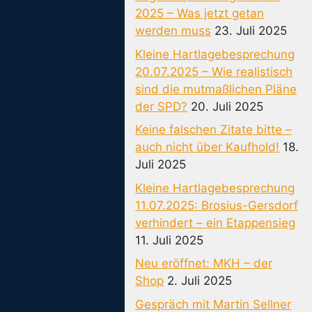
2025 – Was jetzt getan
werden muss
23. Juli 2025
Kleine Hartlagebesprechung
20.07.2025 – Wie realistisch
sind die mutmaßlichen Pläne
der SPD?
20. Juli 2025
Keine falschen Zitate bitte –
auch nicht über Kaufhold!
18.
Juli 2025
Kleine Hartlagebesprechung
11.07.2025: Brosius-Gersdorf
verhindert – ein Etappensieg
11. Juli 2025
Neu eröffnet: MKH – der
Shop
2. Juli 2025
Gespräch mit Martin Sellner