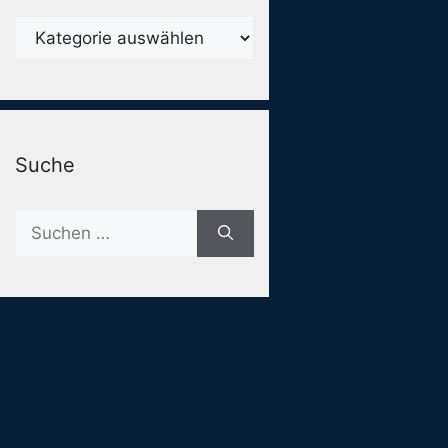
Karegorien
Suche
Suche
nach: