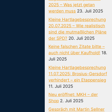
2025 – Was jetzt getan
werden muss
23. Juli 2025
Kleine Hartlagebesprechung
20.07.2025 – Wie realistisch
sind die mutmaßlichen Pläne
der SPD?
20. Juli 2025
Keine falschen Zitate bitte –
auch nicht über Kaufhold!
18.
Juli 2025
Kleine Hartlagebesprechung
11.07.2025: Brosius-Gersdorf
verhindert – ein Etappensieg
11. Juli 2025
Neu eröffnet: MKH – der
Shop
2. Juli 2025
Gespräch mit Martin Sellner