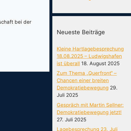
chaft bei der
Neueste Beiträge
Kleine Hartlagebesprechung
18.08.2025 – Ludwigshafen
ist überall
18. August 2025
Zum Thema „Querfront“ –
Chancen einer breiten
Demokratiebewegung
29.
Juli 2025
Gespräch mit Martin Sellner:
Demokratiebewegung jetzt!
27. Juli 2025
Lagebesprechung 23. Juli