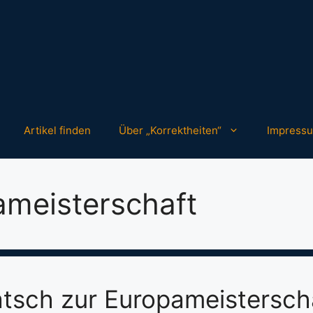
Artikel finden
Über „Korrektheiten“
Impress
ameisterschaft
tsch zur Europameistersch