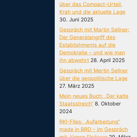
über das Compact-Urteil,
Krah und die aktuelle Lage
30. Juni 2025
Gespräch mit Martin Sellner:
Der Generalangriff des
Establishments auf die
Demokratie – und wie man
ihn abwehrt
28. April 2025
Gespräch mit Mertin Sellner
über die geopolitische Lage
27. März 2025
Mein neues Buch: „Der kalte
Staatsstreich“
8. Oktober
2024
RKI-Files: „Aufarbeitung“
made in BRD – im Gespräch
mit Jürgen Elsässer
29. März