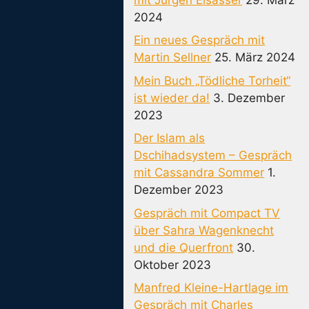
2024
Ein neues Gespräch mit
Martin Sellner
25. März 2024
Mein Buch „Tödliche Torheit“
ist wieder da!
3. Dezember
2023
Der Islam als
Dschihadsystem – Gespräch
mit Cassandra Sommer
1.
Dezember 2023
Gespräch mit Compact TV
über Sahra Wagenknecht
und die Querfront
30.
Oktober 2023
Manfred Kleine-Hartlage im
Gespräch mit Charles