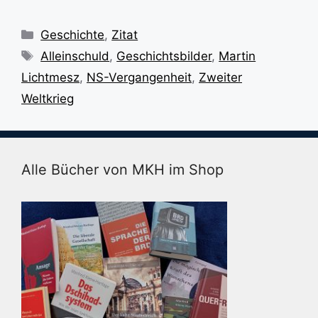
Kategorien
Geschichte
,
Zitat
Schlagwörter
Alleinschuld
,
Geschichtsbilder
,
Martin
Lichtmesz
,
NS-Vergangenheit
,
Zweiter
Weltkrieg
Alle Bücher von MKH im Shop