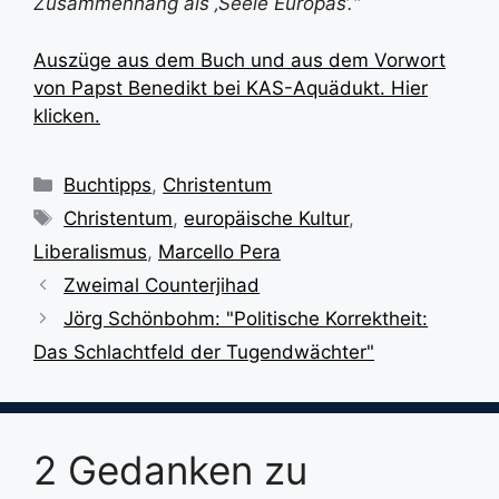
Zusammenhang als ‚Seele Europas‘.“
Auszüge aus dem Buch und aus dem Vorwort
von Papst Benedikt bei KAS-Aquädukt. Hier
klicken.
Kategorien
Buchtipps
,
Christentum
Schlagwörter
Christentum
,
europäische Kultur
,
Liberalismus
,
Marcello Pera
Zweimal Counterjihad
Jörg Schönbohm: "Politische Korrektheit:
Das Schlachtfeld der Tugendwächter"
2 Gedanken zu