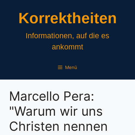
Zum
Inhalt
Korrektheiten
springen
Informationen, auf die es
ankommt
Menü
Marcello Pera:
"Warum wir uns
Christen nennen