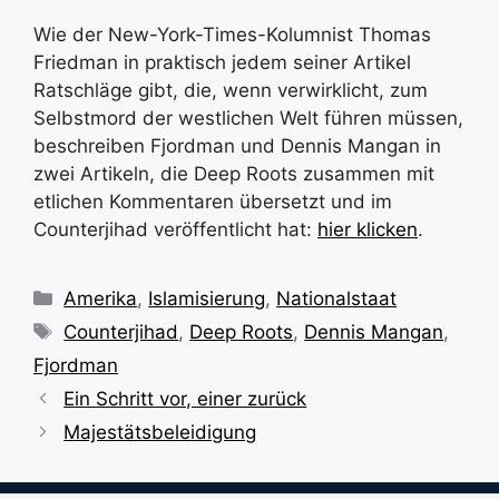
Wie der New-York-Times-Kolumnist Thomas
Friedman in praktisch jedem seiner Artikel
Ratschläge gibt, die, wenn verwirklicht, zum
Selbstmord der westlichen Welt führen müssen,
beschreiben Fjordman und Dennis Mangan in
zwei Artikeln, die Deep Roots zusammen mit
etlichen Kommentaren übersetzt und im
Counterjihad veröffentlicht hat:
hier klicken
.
Kategorien
Amerika
,
Islamisierung
,
Nationalstaat
Schlagwörter
Counterjihad
,
Deep Roots
,
Dennis Mangan
,
Fjordman
Ein Schritt vor, einer zurück
Majestätsbeleidigung