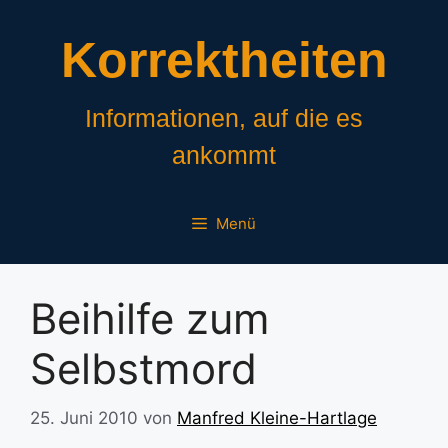
Zum
Inhalt
Korrektheiten
springen
Informationen, auf die es
ankommt
Menü
Beihilfe zum
Selbstmord
25. Juni 2010
von
Manfred Kleine-Hartlage