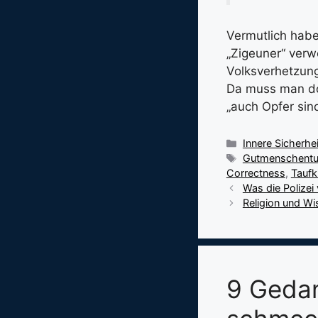
Vermutlich habe
„Zigeuner“ ver
Volksverhetzun
Da muss man doc
„auch Opfer sin
Kategorien
Innere Sicherhei
Schlagwörter
Gutmenschent
Correctness
,
Taufk
Was die Polizei
Religion und W
9 Gedan