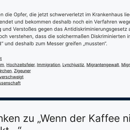
n die Opfer, die jetzt schwerverletzt im Krankenhaus li
wendet und bekommen deshalb noch ein Verfahren weg
g und Verstoßes gegen das Antidiskriminierungsgesetz
h verstehen, dass die solchermaßen Diskriminierten in 
d“ und deshalb zum Messer greifen „mussten“.
t
um
,
Hochzeitsfeier
,
Immigration
,
Lynchjustiz
,
Migrantengewalt
,
Migr
irchen
,
Zigeuner
 verschweigt
issenschaft
ken zu „Wenn der Kaffee n