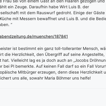
e Frau sei von einem Gast an den Haaren gezogen und
hlt ein Zeuge. Daraufhin habe Wirt Luis B. der
sellschaft mit dem Rauswurf gedroht. Einige der Gäste 
 Küche mit Messern bewaffnet und Luis B. und die Bed
aben. “
.abendzeitung.de/muenchen/187841
eister ist bestimmt ein ganz toll-tolleranter Mensch, w
t die Herzlichkeit, den Übergriff auf seine Angestellte, v
 hat. Vielleicht lag es ja doch auch an „Jocobs Dröhnun
bei PI bemerkte. Auf keinen Fall darf so ein Fall Vorur
ropäische Mitbürger erzeugen, denn diese Herzlichkeit 
ichert uns alle, sowahr Maria Böhmer uns helfe!