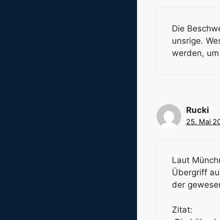
Die Beschwer
unsrige. We
werden, um 
Rucki
25. Mai 2
Laut Münchn
Übergriff au
der gewesen
Zitat: