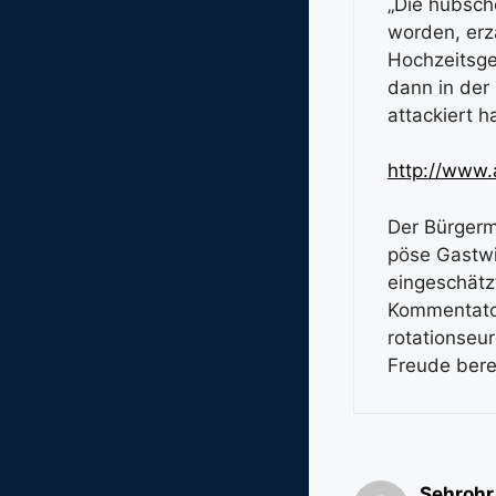
„Die hübsch
worden, erzä
Hochzeitsge
dann in der
attackiert h
http://www
Der Bürgerm
pöse Gastwir
eingeschätzt
Kommentator 
rotationseu
Freude bere
Sehrohr