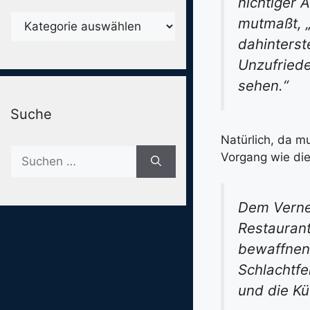
nichtiger 
Karegorien
mutmaßt, 
dahinterst
Unzufriede
sehen.“
Suche
Natürlich, da m
Suche
Vorgang wie dies
nach:
Dem Verneh
Restaurant
bewaffnen.
Schlachtfel
und die Kü