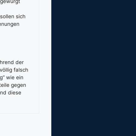
 gewürgt
sollen sich
ienungen
ährend der
öllig falsch
g“ wie ein
teile gegen
und diese