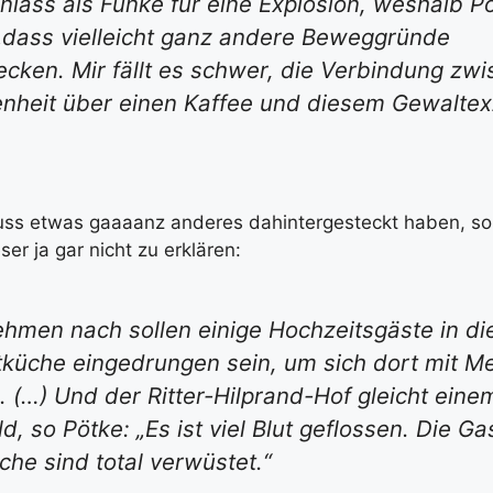
Anlass als Funke für eine Explosion, weshalb P
„dass vielleicht ganz andere Beweggründe
ecken. Mir fällt es schwer, die Verbindung zw
nheit über einen Kaffee und diesem Gewaltex
uss etwas gaaaanz anderes dahintergesteckt haben, so
er ja gar nicht zu erklären:
men nach sollen einige Hochzeitsgäste in di
küche eingedrungen sein, um sich dort mit M
 (…) Und der Ritter-Hilprand-Hof gleicht eine
d, so Pötke: „Es ist viel Blut geflossen. Die Ga
che sind total verwüstet.“