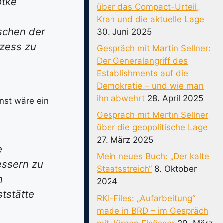
ötke
über das Compact-Urteil,
Krah und die aktuelle Lage
ischen der
30. Juni 2025
zess zu
Gespräch mit Martin Sellner:
Der Generalangriff des
Establishments auf die
Demokratie – und wie man
ihn abwehrt
28. April 2025
nst wäre ein
Gespräch mit Mertin Sellner
über die geopolitische Lage
27. März 2025
e
Mein neues Buch: „Der kalte
essern zu
Staatsstreich“
8. Oktober
m
2024
ststätte
RKI-Files: „Aufarbeitung“
made in BRD – im Gespräch
mit Jürgen Elsässer
29. März