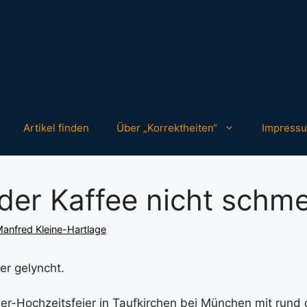
Artikel finden
Über „Korrektheiten“
Impress
der Kaffee nicht schm
anfred Kleine-Hartlage
er gelyncht.
ner-Hochzeitsfeier in Taufkirchen bei München mit rund