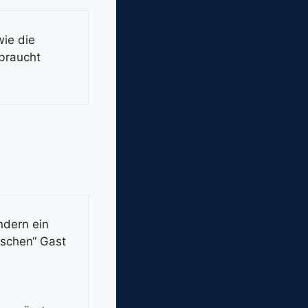
wie die
braucht
ndern ein
ischen“ Gast