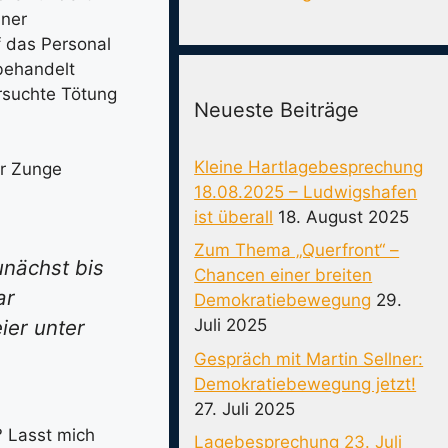
iner
 das Personal
behandelt
suchte Tötung
Neueste Beiträge
Kleine Hartlagebesprechung
r Zunge
18.08.2025 – Ludwigshafen
ist überall
18. August 2025
Zum Thema „Querfront“ –
unächst bis
Chancen einer breiten
ar
Demokratiebewegung
29.
ier unter
Juli 2025
Gespräch mit Martin Sellner:
Demokratiebewegung jetzt!
27. Juli 2025
? Lasst mich
Lagebesprechung 23. Juli