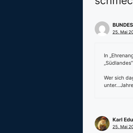
schmec
BUNDES
25. Mai 2
In „Ehrenan
„Südlandes“
Wer sich da
unter…Jahre
Karl Ed
25. Mai 2