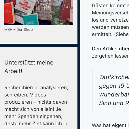
Gästen kommt e
Meinungsversch
los und verletz
werden müssen 
MKH – Der Shop
ermittelt. (Sieh
Den
Artikel übe
zergehen lassen
Unterstützt meine
Arbeit!
Taufkirche
gegen 19 U
Recherchieren, analysieren,
wunderbar 
schreiben, Videos
produzieren – nichts davon
Sinti und 
macht sich von allein! Je
mehr Spenden eingehen,
desto mehr Zeit kann ich in
Was hat eigentl