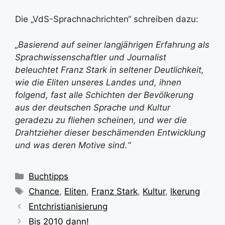
Die „VdS-Sprachnachrichten“ schreiben dazu:
„Basierend auf seiner langjährigen Erfahrung als
Sprachwissenschaftler und Journalist
beleuchtet Franz Stark in seltener Deutlichkeit,
wie die Eliten unseres Landes und, ihnen
folgend, fast alle Schichten der Bevölkerung
aus der deutschen Sprache und Kultur
geradezu zu fliehen scheinen, und wer die
Drahtzieher dieser beschämenden Entwicklung
und was deren Motive sind.“
Kategorien
Buchtipps
Schlagwörter
Chance
,
Eliten
,
Franz Stark
,
Kultur
,
lkerung
Entchristianisierung
Bis 2010 dann!