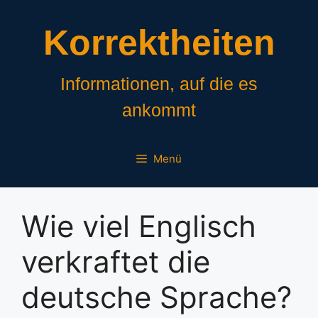
Zum
Inhalt
Korrektheiten
springen
Informationen, auf die es
ankommt
Menü
Wie viel Englisch
verkraftet die
deutsche Sprache?