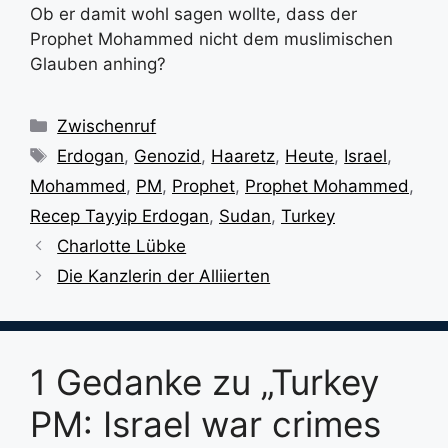
Ob er damit wohl sagen wollte, dass der
Prophet Mohammed nicht dem muslimischen
Glauben anhing?
Kategorien
Zwischenruf
Schlagwörter
Erdogan
,
Genozid
,
Haaretz
,
Heute
,
Israel
,
Mohammed
,
PM
,
Prophet
,
Prophet Mohammed
,
Recep Tayyip Erdogan
,
Sudan
,
Turkey
Charlotte Lübke
Die Kanzlerin der Alliierten
1 Gedanke zu „Turkey
PM: Israel war crimes