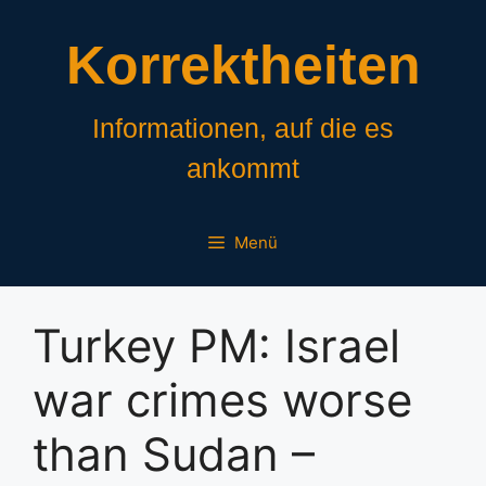
Zum
Inhalt
Korrektheiten
springen
Informationen, auf die es
ankommt
Menü
Turkey PM: Israel
war crimes worse
than Sudan –