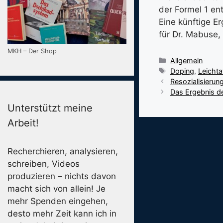
der Formel 1 en
Eine künftige Er
für Dr. Mabuse, 
MKH – Der Shop
Kategorien
Allgemein
Schlagwörter
Doping
,
Leichta
Resozialisierun
Das Ergebnis d
Unterstützt meine
Arbeit!
Recherchieren, analysieren,
schreiben, Videos
produzieren – nichts davon
macht sich von allein! Je
mehr Spenden eingehen,
desto mehr Zeit kann ich in