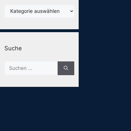
Karegorien
Suche
Suche
nach: