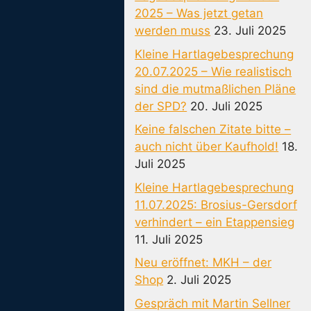
2025 – Was jetzt getan
werden muss
23. Juli 2025
Kleine Hartlagebesprechung
20.07.2025 – Wie realistisch
sind die mutmaßlichen Pläne
der SPD?
20. Juli 2025
Keine falschen Zitate bitte –
auch nicht über Kaufhold!
18.
Juli 2025
Kleine Hartlagebesprechung
11.07.2025: Brosius-Gersdorf
verhindert – ein Etappensieg
11. Juli 2025
Neu eröffnet: MKH – der
Shop
2. Juli 2025
Gespräch mit Martin Sellner