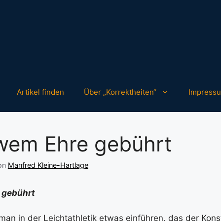
Artikel finden
Über „Korrektheiten“
Impress
 wem Ehre gebührt
on
Manfred Kleine-Hartlage
 gebührt
e man in der Leichtathletik etwas einführen, das der Kon