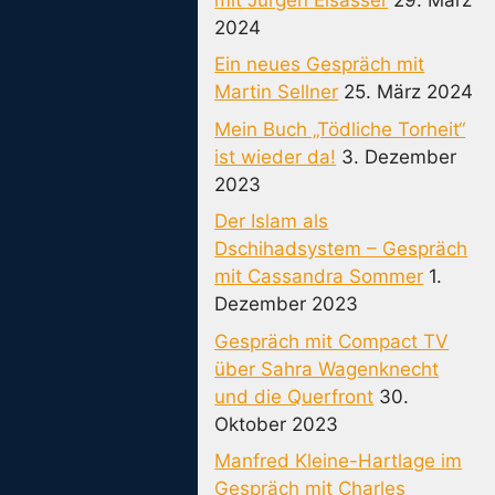
2024
Ein neues Gespräch mit
Martin Sellner
25. März 2024
Mein Buch „Tödliche Torheit“
ist wieder da!
3. Dezember
2023
Der Islam als
Dschihadsystem – Gespräch
mit Cassandra Sommer
1.
Dezember 2023
Gespräch mit Compact TV
über Sahra Wagenknecht
und die Querfront
30.
Oktober 2023
Manfred Kleine-Hartlage im
Gespräch mit Charles