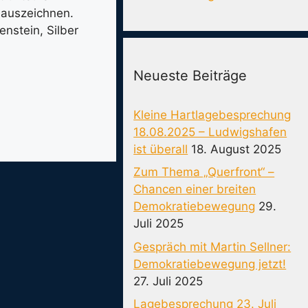
s auszeichnen.
enstein, Silber
Neueste Beiträge
Kleine Hartlagebesprechung
18.08.2025 – Ludwigshafen
ist überall
18. August 2025
Zum Thema „Querfront“ –
Chancen einer breiten
Demokratiebewegung
29.
Juli 2025
Gespräch mit Martin Sellner:
Demokratiebewegung jetzt!
27. Juli 2025
Lagebesprechung 23. Juli