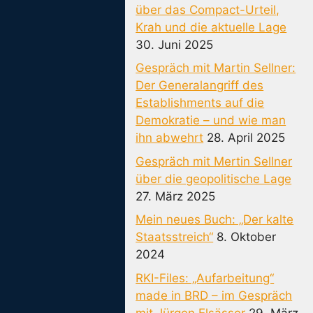
über das Compact-Urteil,
Krah und die aktuelle Lage
30. Juni 2025
Gespräch mit Martin Sellner:
Der Generalangriff des
Establishments auf die
Demokratie – und wie man
ihn abwehrt
28. April 2025
Gespräch mit Mertin Sellner
über die geopolitische Lage
27. März 2025
Mein neues Buch: „Der kalte
Staatsstreich“
8. Oktober
2024
RKI-Files: „Aufarbeitung“
made in BRD – im Gespräch
mit Jürgen Elsässer
29. März