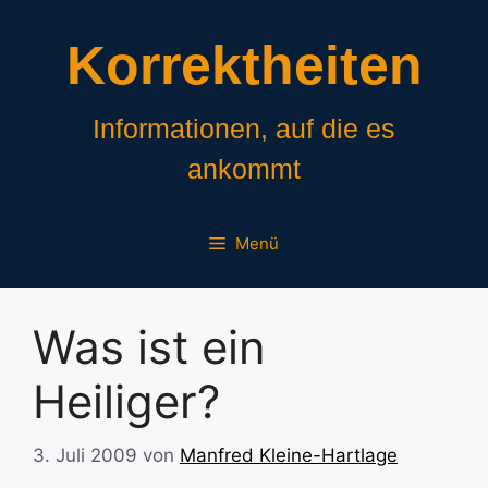
Zum
Inhalt
Korrektheiten
springen
Informationen, auf die es
ankommt
Menü
Was ist ein
Heiliger?
3. Juli 2009
von
Manfred Kleine-Hartlage